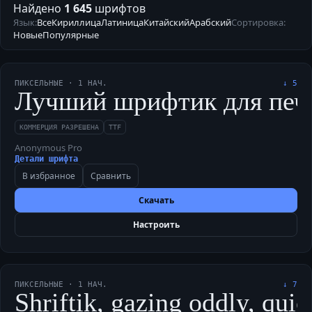
Найдено
1 645
шрифтов
Язык:
Все
Кириллица
Латиница
Китайский
Арабский
Сортировка:
Новые
Популярные
ПИКСЕЛЬНЫЕ
·
1
НАЧ.
↓
5
Лучший шрифтик для печати
КОММЕРЦИЯ РАЗРЕШЕНА
TTF
Anonymous Pro
Детали шрифта
В избранное
Сравнить
Скачать
Настроить
ПИКСЕЛЬНЫЕ
·
1
НАЧ.
↓
7
Shriftik, gazing oddly, qui