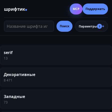
шрифтик
MCP
Поддержать
Название шрифта или тег
Поиск
Параметры
1
serif
13
Декоративные
8 471
Западные
73