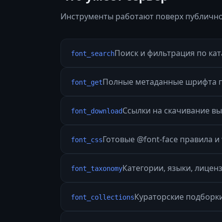
Инструменты работают поверх публичного
Поиск и фильтрация по ката
font_search
Полные метаданные шрифта по
font_get
Ссылки на скачивание вы
font_download
Готовые @font-face правила и 
font_css
Категории, языки, лиценз
font_taxonomy
Кураторские подборки:
font_collections