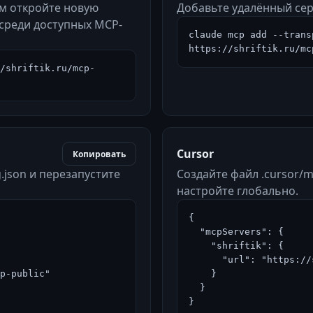
ем откройте новую
Добавьте удалённый сер
 среди доступных MCP-
claude mcp add --trans
https://shriftik.ru/mc
/shriftik.ru/mcp-
Cursor
Копировать
.json и перезапустите
Создайте файл .cursor/m
настройте глобально.
{

  "mcpServers": {

    "shriftik": {

      "url": "https://shriftik.ru/mcp-public"

    }

  }

}