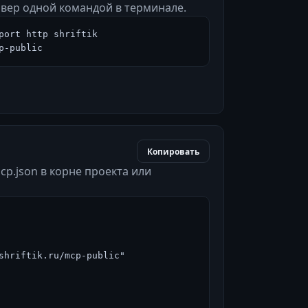
вер одной командой в терминале.
port http shriftik 
p-public
Копировать
cp.json в корне проекта или