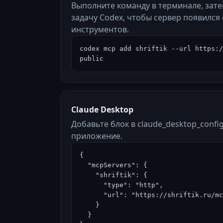
Выполните команду в терминале, зат
задачу Codex, чтобы сервер появился
инструментов.
codex mcp add shriftik --url https:/
public
Claude Desktop
Добавьте блок в claude_desktop_config
приложение.
{

  "mcpServers": {

    "shriftik": {

      "type": "http",

      "url": "https://shriftik.ru/mcp-public"

    }

  }
