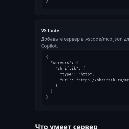
}
VS Code
Добавьте сервер в .vscode/mcp.json д
Copilot.
{

  "servers": {

    "shriftik": {

      "type": "http",

      "url": "https://shriftik.ru/mcp-public"

    }

  }

}
Что умеет сервер