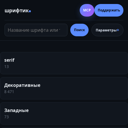
шрифтик
MCP
Поддержать
Название шрифта или тег
Поиск
Параметры
serif
13
Декоративные
8 471
Западные
73