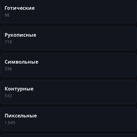
Готические
98
Рукописные
718
Символьные
336
Контурные
533
Пиксельные
1 645