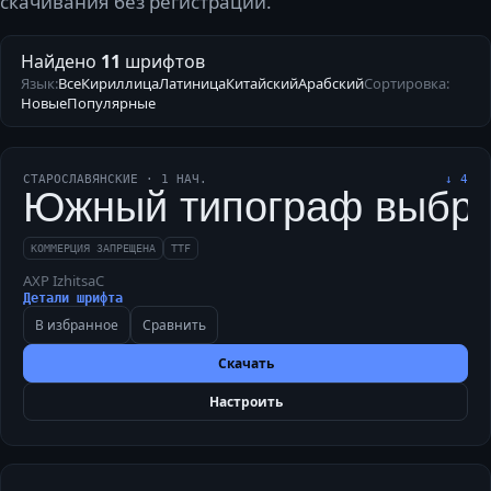
скачивания без регистрации.
Найдено
11
шрифтов
Язык:
Все
Кириллица
Латиница
Китайский
Арабский
Сортировка:
Новые
Популярные
СТАРОСЛАВЯНСКИЕ
·
1
НАЧ.
↓
4
Южный типограф выбрал
КОММЕРЦИЯ ЗАПРЕЩЕНА
TTF
AXP IzhitsaC
Детали шрифта
В избранное
Сравнить
Скачать
Настроить