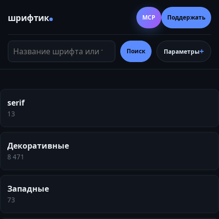
шрифтик
MCP
Поддержать
Название шрифта или тег
Поиск
Параметры
serif
13
Декоративные
8 471
Западные
73