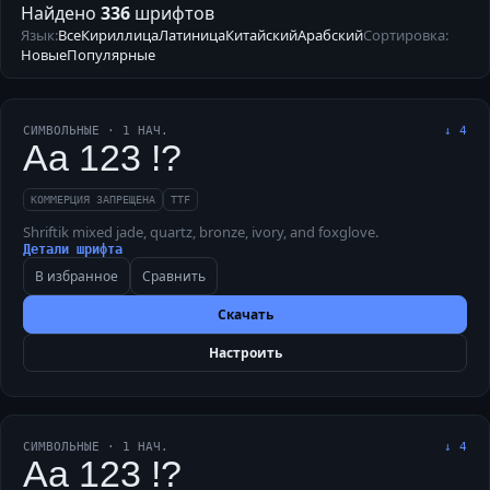
Найдено
336
шрифтов
Язык:
Все
Кириллица
Латиница
Китайский
Арабский
Сортировка:
Новые
Популярные
СИМВОЛЬНЫЕ
·
1
НАЧ.
↓
4
Aa 123 !?
КОММЕРЦИЯ ЗАПРЕЩЕНА
TTF
Shriftik mixed jade, quartz, bronze, ivory, and foxglove.
Детали шрифта
В избранное
Сравнить
Скачать
Настроить
СИМВОЛЬНЫЕ
·
1
НАЧ.
↓
4
Aa 123 !?