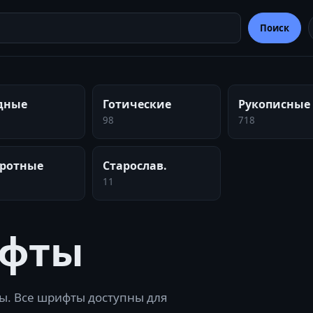
Поиск
дные
Готические
Рукописные
98
718
ротные
Старослав.
11
фты
ы.
Все шрифты доступны для