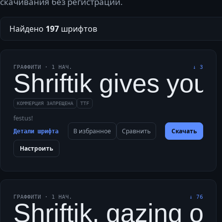
скачивания без регистрации.
Найдено
197
шрифтов
ГРАФФИТИ
·
1
НАЧ.
↓
3
Shriftik gives you
КОММЕРЦИЯ ЗАПРЕЩЕНА
TTF
festus!
В избранное
Сравнить
Скачать
Детали шрифта
Настроить
ГРАФФИТИ
·
1
НАЧ.
↓
76
Shriftik, gazing o