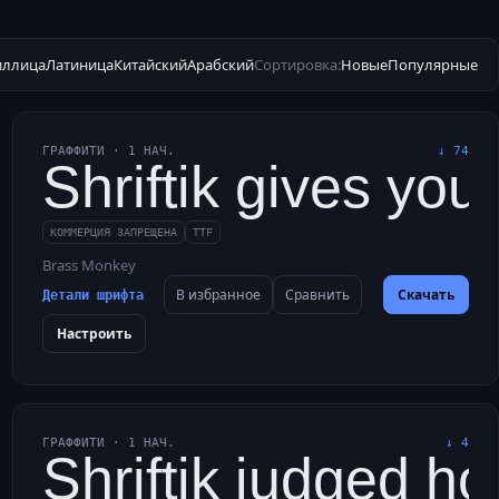
иллица
Латиница
Китайский
Арабский
Сортировка:
Новые
Популярные
ГРАФФИТИ
·
1
НАЧ.
↓
74
 jazzy font.
zy quartz vault for f
Shriftik gives you
КОММЕРЦИЯ ЗАПРЕЩЕНА
TTF
Brass Monkey
В избранное
Сравнить
Скачать
Детали шрифта
Настроить
ГРАФФИТИ
·
1
НАЧ.
↓
4
five jumpy web bugs a
zy jinxed vaults wit
Shriftik judged h