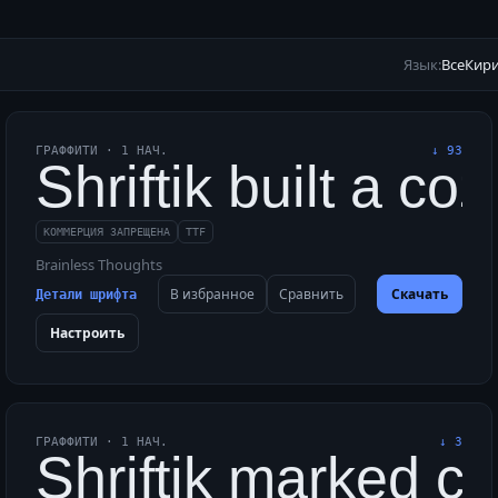
Язык:
Все
Кир
ГРАФФИТИ
·
1
НАЧ.
↓
93
 complex, bold, wavy,
Shriftik built a co
КОММЕРЦИЯ ЗАПРЕЩЕНА
TTF
Brainless Thoughts
В избранное
Сравнить
Скачать
Детали шрифта
Настроить
ГРАФФИТИ
·
1
НАЧ.
↓
3
ddly, quickly fixed 
Shriftik marked co