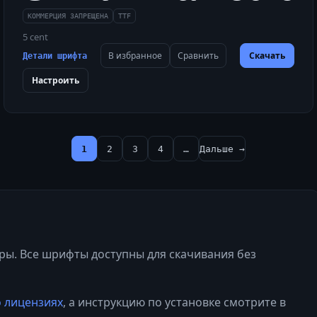
КОММЕРЦИЯ ЗАПРЕЩЕНА
TTF
5 cent
В избранное
Сравнить
Скачать
Детали шрифта
Настроить
1
2
3
4
…
Дальше →
еры. Все шрифты доступны для скачивания без
о лицензиях
, а инструкцию по установке смотрите в