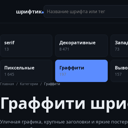
Название шрифта или тег
шрифтик
serif
Декоративные
Запа
13
8 471
73
Пиксельные
Граффити
Выво
1 645
197
157
Главная
/
Категории
/
Граффити
Граффити
шри
Уличная графика, крупные заголовки и яркие постер