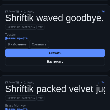
ГРАФФИТИ
·
1
НАЧ.
↓
76
Shriftik waved goodbye, 
КОММЕРЦИЯ ЗАПРЕЩЕНА
TTF
Tagster
Детали шрифта
В избранное
Сравнить
Скачать
Настроить
ГРАФФИТИ
·
1
НАЧ.
↓
74
Shriftik packed velvet ju
КОММЕРЦИЯ ЗАПРЕЩЕНА
TTF
Brass Monkey
Детали шрифта