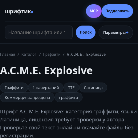
шрифтик
MCP
Поддержать
Название шрифта или тег
Поиск
Параметры
Главная
/
Каталог
/
Граффити
/
A.C.M.E. Explosive
A.C.M.E. Explosive
Граффити
1
начертаний
TTF
Латиница
Коммерция запрещена
граффити
Шрифт A.C.M.E. Explosive: категория граффити, языки
Латиница, лицензия требует проверки у автора.
Проверьте свой текст онлайн и скачайте файлы без
регистрации.