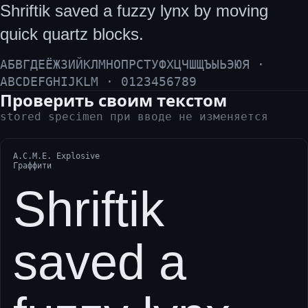
Shriftik saved a fuzzy lynx by moving
quick quartz blocks.
АБВГДЕЁЖЗИЙКЛМНОПРСТУФХЦЧШЩЪЫЬЭЮЯ ·
ABCDEFGHIJKLM · 0123456789
Проверить своим текстом
stored specimen при вводе не изменяется
A.C.M.E. Explosive
Граффити
Shriftik
saved a