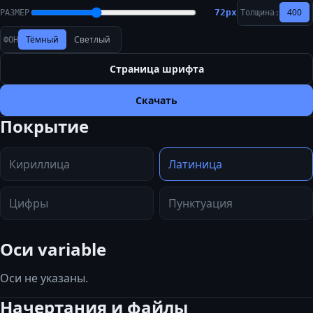
400
72
px
РАЗМЕР
Толщина:
Тёмный
Светлый
ФОН
Страница шрифта
Скачать
Покрытие
Кириллица
Латиница
Цифры
Пунктуация
Оси variable
Оси не указаны.
Начертания и файлы