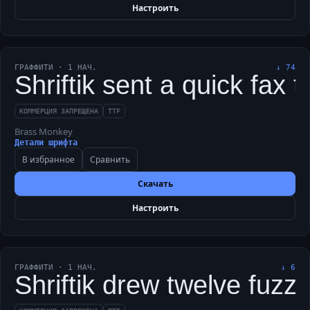
Настроить
ГРАФФИТИ
·
1
НАЧ.
↓
74
Shriftik sent a quick fax 
КОММЕРЦИЯ ЗАПРЕЩЕНА
TTF
Brass Monkey
Детали шрифта
В избранное
Сравнить
Скачать
Настроить
ГРАФФИТИ
·
1
НАЧ.
↓
6
Shriftik drew twelve fuzzy