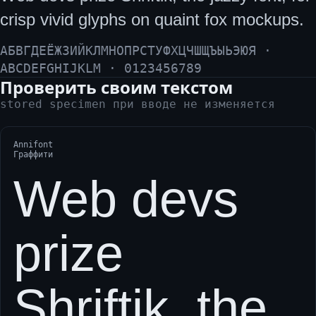
crisp vivid glyphs on quaint fox mockups.
АБВГДЕЁЖЗИЙКЛМНОПРСТУФХЦЧШЩЪЫЬЭЮЯ ·
ABCDEFGHIJKLM · 0123456789
Проверить своим текстом
stored specimen при вводе не изменяется
Annifont
Граффити
Web devs
prize
Shriftik, the