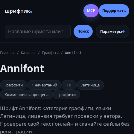
шрифтик
MCP
Поддержать
Название шрифта или тег
Поиск
Параметры
Главная
/
Каталог
/
Граффити
/
Annifont
Annifont
Граффити
1
начертаний
TTF
Латиница
Коммерция запрещена
граффити
Шрифт Annifont: категория граффити, языки
Латиница, лицензия требует проверки у автора.
Проверьте свой текст онлайн и скачайте файлы без
регистрации.