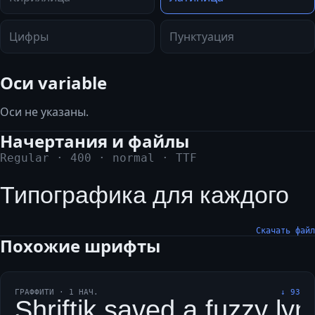
Цифры
Пунктуация
Оси variable
Оси не указаны.
Начертания и файлы
Regular
·
400
·
normal
·
TTF
Типографика для каждого
Скачать файл
Похожие шрифты
ГРАФФИТИ
·
1
НАЧ.
↓
93
Shriftik saved a fuzzy ly