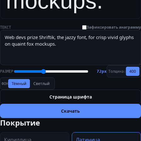
mockups.
Зафиксировать анаграмму
ТЕКСТ
400
72
px
РАЗМЕР
Толщина:
Тёмный
Светлый
ФОН
Страница шрифта
Скачать
Покрытие
Кириллица
Латиница