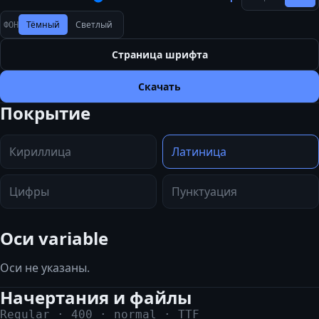
Тёмный
Светлый
ФОН
Страница шрифта
Скачать
Покрытие
Кириллица
Латиница
Цифры
Пунктуация
Оси variable
Оси не указаны.
Начертания и файлы
Regular
·
400
·
normal
·
TTF