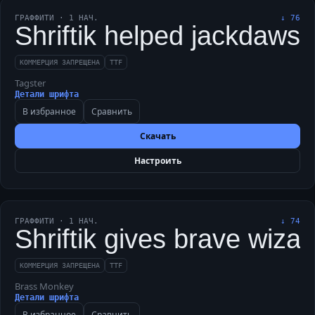
ГРАФФИТИ
·
1
НАЧ.
↓
76
Shriftik helped jackdaws 
КОММЕРЦИЯ ЗАПРЕЩЕНА
TTF
Tagster
Детали шрифта
В избранное
Сравнить
Скачать
Настроить
ГРАФФИТИ
·
1
НАЧ.
↓
74
Shriftik gives brave wiza
КОММЕРЦИЯ ЗАПРЕЩЕНА
TTF
Brass Monkey
Детали шрифта
В избранное
Сравнить