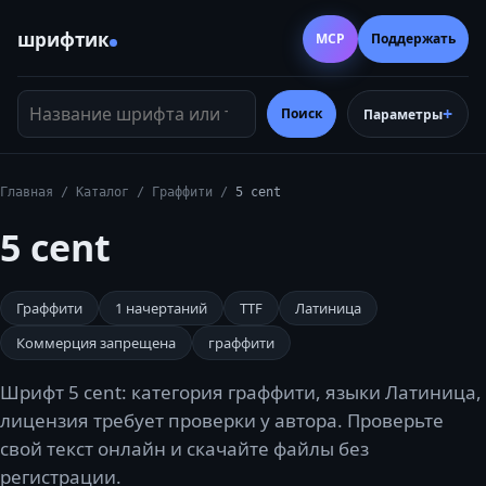
шрифтик
MCP
Поддержать
Название шрифта или тег
Поиск
Параметры
Главная
/
Каталог
/
Граффити
/
5 cent
5 cent
Граффити
1
начертаний
TTF
Латиница
Коммерция запрещена
граффити
Шрифт 5 cent: категория граффити, языки Латиница,
лицензия требует проверки у автора. Проверьте
свой текст онлайн и скачайте файлы без
регистрации.