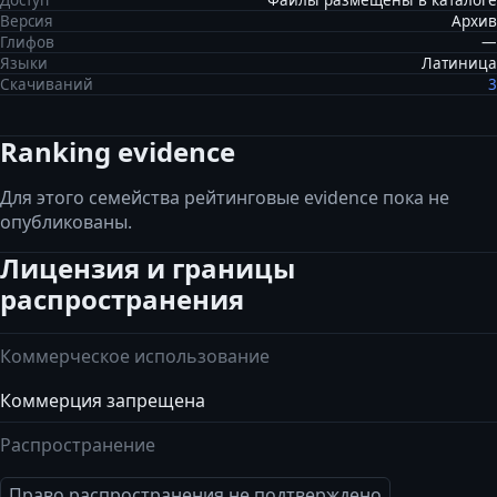
Доступ
Файлы размещены в каталоге
Версия
Архив
Глифов
—
Языки
Латиница
Скачиваний
3
Ranking evidence
Для этого семейства рейтинговые evidence пока не
опубликованы.
Лицензия и границы
распространения
Коммерческое использование
Коммерция запрещена
Распространение
Право распространения не подтверждено