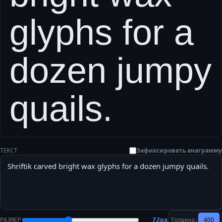
glyphs for a
dozen jumpy
quails.
Зафиксировать анаграмму
ТЕКСТ
400
72
px
РАЗМЕР
Толщина: