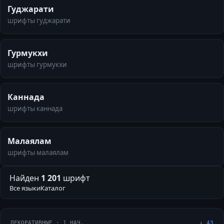
Гуджарати
шрифты гуджарати
Гурмукхи
шрифты гурмукхи
Каннада
шрифты каннада
Малаялам
шрифты малаялам
Найден
1 201
шрифт
Все языки
Каталог
ДЕКОРАТИВНЫЕ
·
1
НАЧ.
↓
43