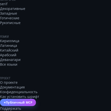
serif
Декоративные
Западные
Готические
Рукописные
ЯЗЫКИ
Кириллица
Латиница
Китайский
Арабский
Деванагари
Все языки
ПРОЕКТ
О проекте
Документация
Конфиденциальность
Как установить шрифт
Публичный MCP
✦
Поддержать