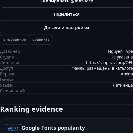
Скопировать @font-face
Поделиться
Детали и настройки
В избранное
Сравнить
Дизайнер
Nguyen Type
Студия
Не указана
Лицензия
https://scripts.sil.org/OFL
Доступ
Файлы размещены в каталоге
Версия
Архив
Глифов
—
Языки
Латиница
Скачиваний
1
Ranking evidence
Google Fonts popularity
#
571