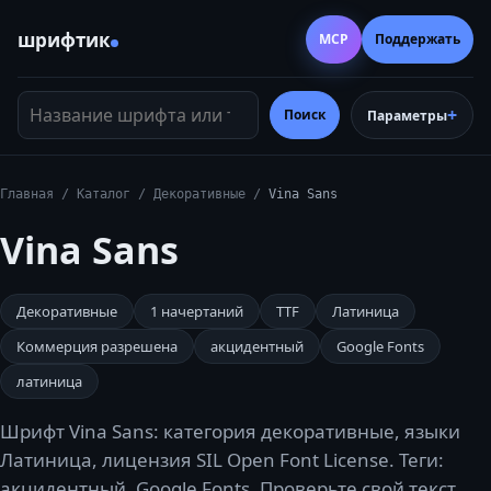
шрифтик
MCP
Поддержать
Название шрифта или тег
Поиск
Параметры
Главная
/
Каталог
/
Декоративные
/
Vina Sans
Vina Sans
Декоративные
1
начертаний
TTF
Латиница
Коммерция разрешена
акцидентный
Google Fonts
латиница
Шрифт Vina Sans: категория декоративные, языки
Латиница, лицензия SIL Open Font License. Теги:
акцидентный, Google Fonts. Проверьте свой текст