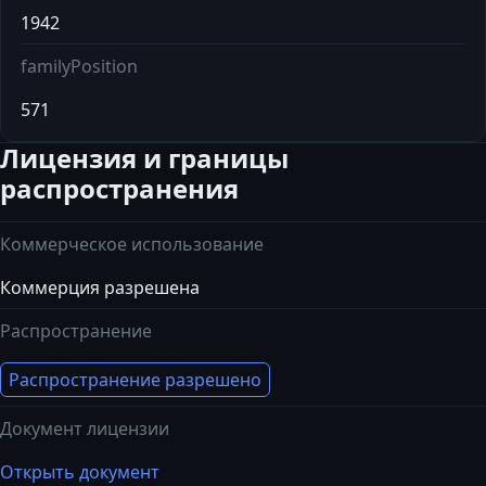
1942
familyPosition
571
Лицензия и границы
распространения
Коммерческое использование
Коммерция разрешена
Распространение
Распространение разрешено
Документ лицензии
Открыть документ