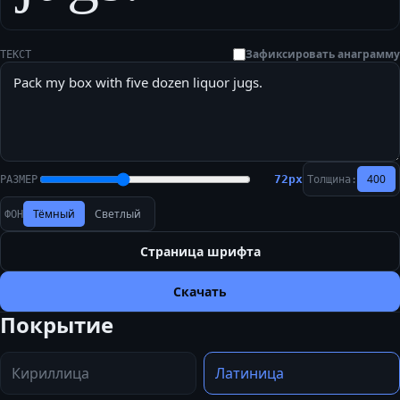
Зафиксировать анаграмму
ТЕКСТ
400
72
px
РАЗМЕР
Толщина:
Тёмный
Светлый
ФОН
Страница шрифта
Скачать
Покрытие
Кириллица
Латиница