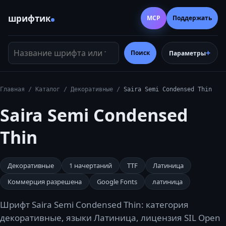
шрифтик
MCP
Поддержать
Название шрифта или тег
Поиск
Параметры
Главная
/
Каталог
/
Декоративные
/
Saira Semi Condensed Thin
Saira Semi Condensed
Thin
Декоративные
1
начертаний
TTF
Латиница
Коммерция разрешена
Google Fonts
латиница
Шрифт Saira Semi Condensed Thin: категория
декоративные, языки Латиница, лицензия SIL Open