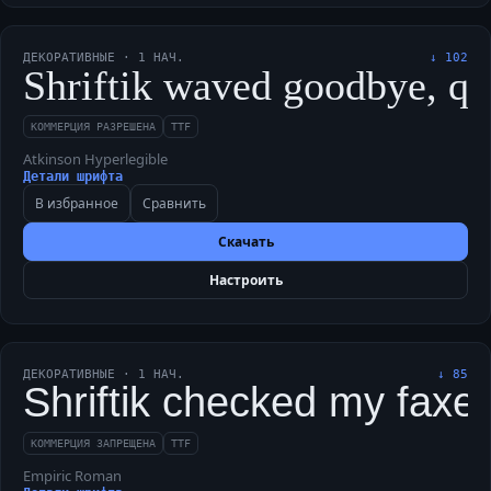
ДЕКОРАТИВНЫЕ
·
1
НАЧ.
↓
102
Shriftik waved goodbye, qu
КОММЕРЦИЯ РАЗРЕШЕНА
TTF
Atkinson Hyperlegible
Детали шрифта
В избранное
Сравнить
Скачать
Настроить
ДЕКОРАТИВНЫЕ
·
1
НАЧ.
↓
85
Shriftik checked my faxed
КОММЕРЦИЯ ЗАПРЕЩЕНА
TTF
Empiric Roman