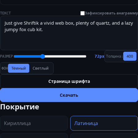
Зафиксировать анаграмму
ТЕКСТ
400
72
px
РАЗМЕР
Толщина:
Тёмный
Светлый
ФОН
Страница шрифта
Скачать
Покрытие
Кириллица
Латиница