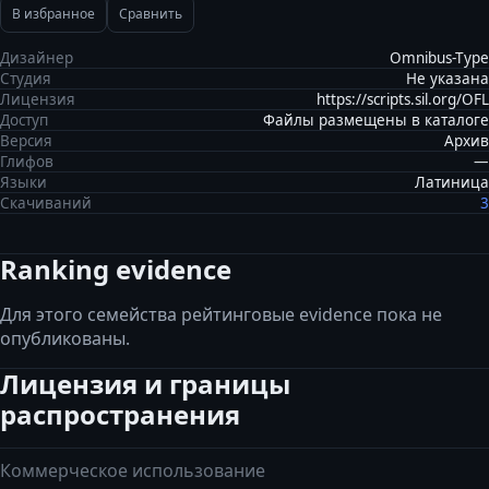
В избранное
Сравнить
Дизайнер
Omnibus-Type
Студия
Не указана
Лицензия
https://scripts.sil.org/OFL
Доступ
Файлы размещены в каталоге
Версия
Архив
Глифов
—
Языки
Латиница
Скачиваний
3
Ranking evidence
Для этого семейства рейтинговые evidence пока не
опубликованы.
Лицензия и границы
распространения
Коммерческое использование