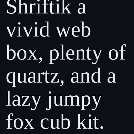
Shriftik a
vivid web
box, plenty of
quartz, and a
lazy jumpy
fox cub kit.