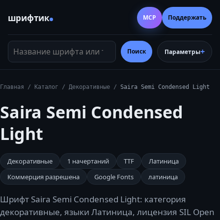
шрифтик
MCP
Поддержать
Название шрифта или тег
Поиск
Параметры
Главная
/
Каталог
/
Декоративные
/
Saira Semi Condensed Light
Saira Semi Condensed
Light
Декоративные
1
начертаний
TTF
Латиница
Коммерция разрешена
Google Fonts
латиница
Шрифт Saira Semi Condensed Light: категория
декоративные, языки Латиница, лицензия SIL Open