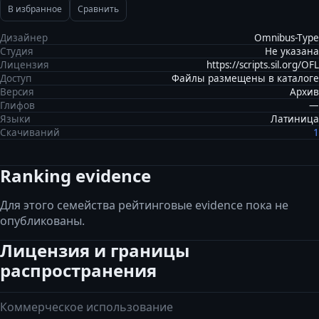
В избранное
Сравнить
Дизайнер
Omnibus-Type
Студия
Не указана
Лицензия
https://scripts.sil.org/OFL
Доступ
Файлы размещены в каталоге
Версия
Архив
Глифов
—
Языки
Латиница
Скачиваний
1
Ranking evidence
Для этого семейства рейтинговые evidence пока не
опубликованы.
Лицензия и границы
распространения
Коммерческое использование