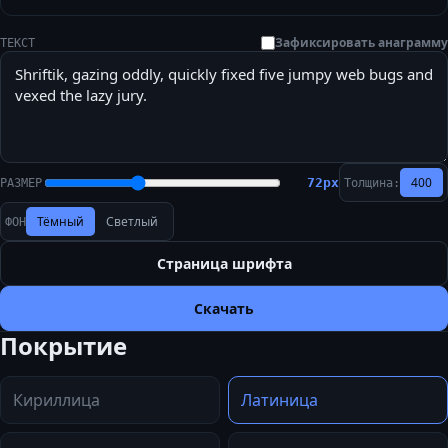
Зафиксировать анаграмму
ТЕКСТ
400
72
px
РАЗМЕР
Толщина:
Тёмный
Светлый
ФОН
Страница шрифта
Скачать
Покрытие
Кириллица
Латиница