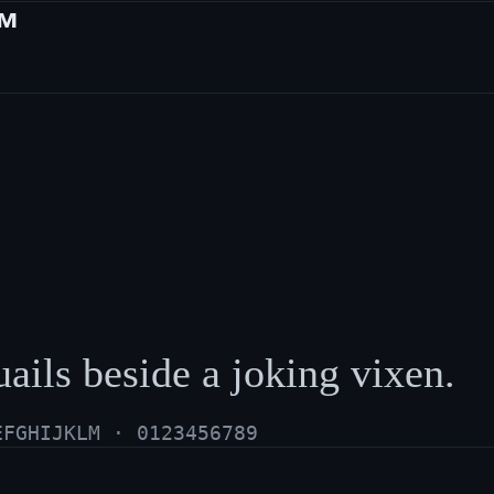
ам
ails beside a joking vixen.
EFGHIJKLM · 0123456789