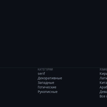
otted vivid web byla
КАТЕГОРИИ
ЯЗЫК
serif
Кир
Декоративные
Лат
Западные
Кит
Готические
Ара
Рукописные
Дев
Все