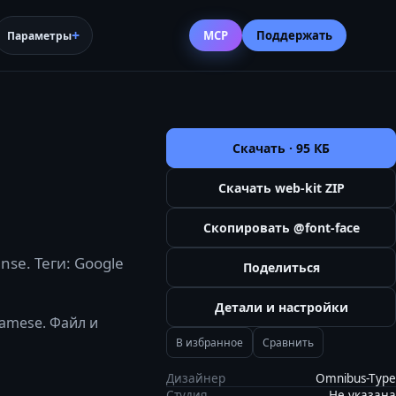
MCP
Поддержать
Параметры
Скачать ·
95 КБ
Скачать web-kit ZIP
Скопировать @font-face
se. Теги: Google
Поделиться
Детали и настройки
namese. Файл и
В избранное
Сравнить
Дизайнер
Omnibus-Type
Студия
Не указана