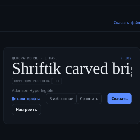
Скачать файл
ДЕКОРАТИВНЫЕ
·
1
НАЧ.
↓
102
five jumpy web bugs a
zard’s bulky quartz 
Shriftik carved bri
КОММЕРЦИЯ РАЗРЕШЕНА
TTF
Atkinson Hyperlegible
В избранное
Сравнить
Скачать
Детали шрифта
Настроить