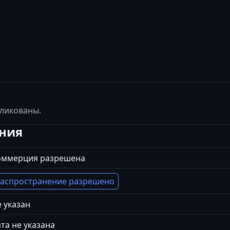
бликованы.
ения
оммерция разрешена
аспространение разрешено
 указан
та не указана