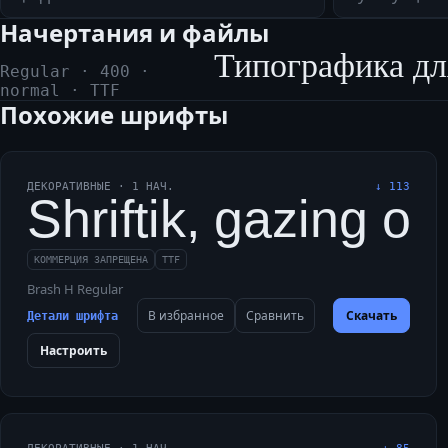
Начертания и файлы
Типографика дл
Regular
·
400
·
normal
·
TTF
Похожие шрифты
ДЕКОРАТИВНЫЕ
·
1
НАЧ.
↓
113
Shriftik, gazing o
КОММЕРЦИЯ ЗАПРЕЩЕНА
TTF
Brash H Regular
В избранное
Сравнить
Скачать
Детали шрифта
Настроить