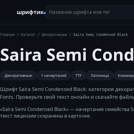
Название шрифта или тег
шрифтик
Главная
/
Каталог
/
Декоративные
/
Saira Semi Condensed Black
Saira Semi Con
Декоративные
1
начертаний
TTF
Латиница
Коммер
Шрифт Saira Semi Condensed Black: категория декорат
Fonts. Проверьте свой текст онлайн и скачайте файл
«Saira Semi Condensed Black» — начертание семейства S
текст лицензии сохранены в карточке.