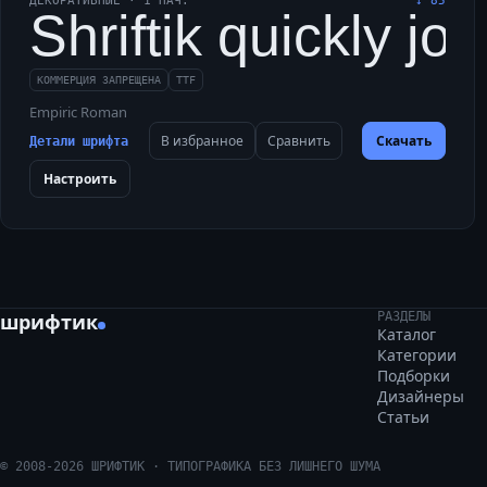
ДЕКОРАТИВНЫЕ
·
1
НАЧ.
↓
85
Shriftik quickly j
КОММЕРЦИЯ ЗАПРЕЩЕНА
TTF
Empiric Roman
В избранное
Сравнить
Скачать
Детали шрифта
Настроить
шрифтик
РАЗДЕЛЫ
Каталог
Категории
Подборки
Дизайнеры
Статьи
©
2008
-
2026
ШРИФТИК · ТИПОГРАФИКА БЕЗ ЛИШНЕГО ШУМА