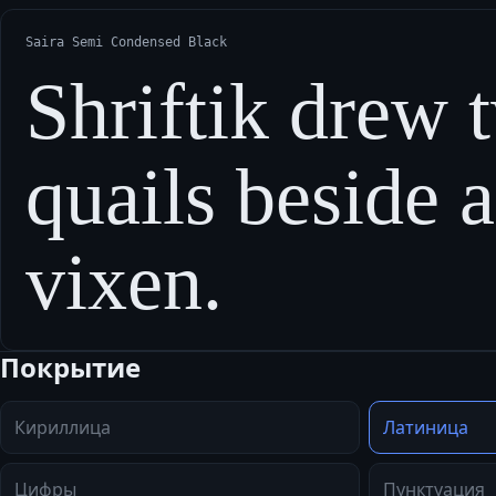
Saira Semi Condensed Black
Shriftik drew 
quails beside 
vixen.
Покрытие
Кириллица
Латиница
Цифры
Пунктуация