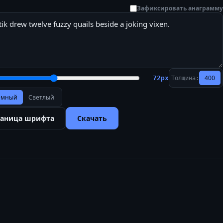
Зафиксировать анаграмму
400
72
px
Толщина:
ёмный
Светлый
раница шрифта
Скачать