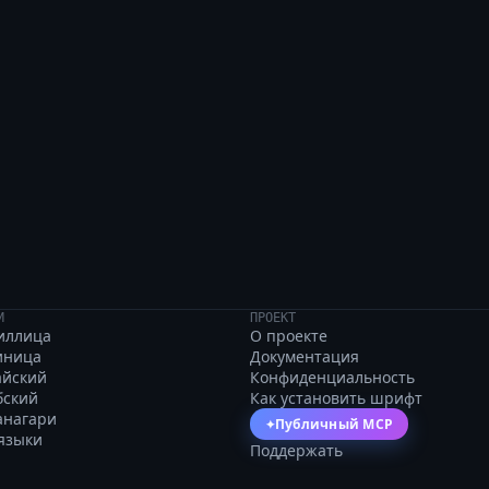
ws, vexing the plump
И
ПРОЕКТ
иллица
О проекте
иница
Документация
айский
Конфиденциальность
бский
Как установить шрифт
анагари
Публичный MCP
✦
 языки
Поддержать