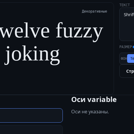
ТЕКСТ
Декоративные
twelve fuzzy
a joking
РАЗМЕР
Т
ФОН
Ст
Оси variable
Оси не указаны.