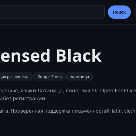
Поиск
densed Black
ция разрешена
Google Fonts
латиница
ивные, языки Латиница, лицензия SIL Open Font Licen
ы без регистрации.
aira. Проверенная поддержка письменностей: latin, viet