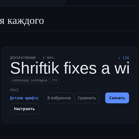
я каждого
ДЕКОРАТИВНЫЕ
·
1
НАЧ.
↓
110
ddly, quickly fixed 
Shriftik fixes a wi
КОММЕРЦИЯ ЗАПРЕЩЕНА
TTF
Alix2
В избранное
Сравнить
Скачать
Детали шрифта
Настроить