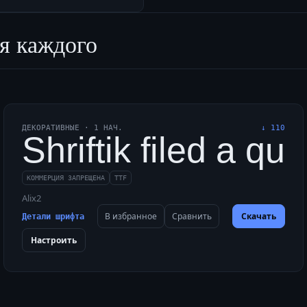
я каждого
ДЕКОРАТИВНЫЕ
·
1
НАЧ.
↓
110
uartz box with javeli
Shriftik filed a q
КОММЕРЦИЯ ЗАПРЕЩЕНА
TTF
Alix2
В избранное
Сравнить
Скачать
Детали шрифта
Настроить