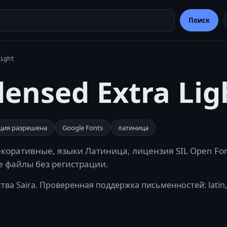
Поиск
ight
densed Extra Lig
ция разрешена
Google Fonts
латиница
декоративные, языки Латиница, лицензия SIL Open Font
те файлы без регистрации.
ства Saira. Проверенная поддержка письменностей: latin