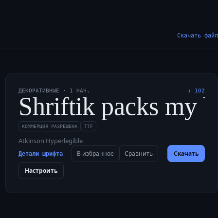
Скачать файл
ДЕКОРАТИВНЫЕ
·
1
НАЧ.
↓
102
ns, wax, and glyphs.
uirky jazz memo abo
Shriftik packs my b
КОММЕРЦИЯ РАЗРЕШЕНА
TTF
Atkinson Hyperlegible
В избранное
Сравнить
Скачать
Детали шрифта
Настроить