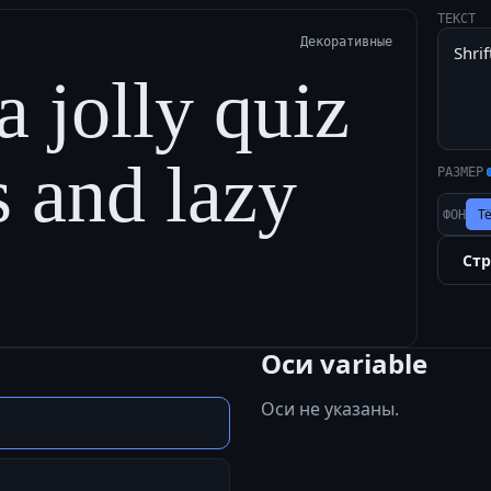
ТЕКСТ
Декоративные
a jolly quiz
s and lazy
РАЗМЕР
Т
ФОН
Ст
Оси variable
Оси не указаны.