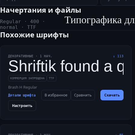
Начертания и файлы
Типографика дл
Regular
·
400
·
normal
·
TTF
Похожие шрифты
ДЕКОРАТИВНЫЕ
·
1
НАЧ.
↓
113
Shriftik found a q
КОММЕРЦИЯ ЗАПРЕЩЕНА
TTF
Brash H Regular
В избранное
Сравнить
Скачать
Детали шрифта
Настроить