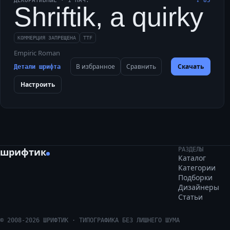
ДЕКОРАТИВНЫЕ
·
1
НАЧ.
↓
85
Shriftik, a quirky
КОММЕРЦИЯ ЗАПРЕЩЕНА
TTF
Empiric Roman
В избранное
Сравнить
Скачать
Детали шрифта
Настроить
шрифтик
РАЗДЕЛЫ
Каталог
Категории
Подборки
Дизайнеры
Статьи
©
2008
-
2026
ШРИФТИК · ТИПОГРАФИКА БЕЗ ЛИШНЕГО ШУМА