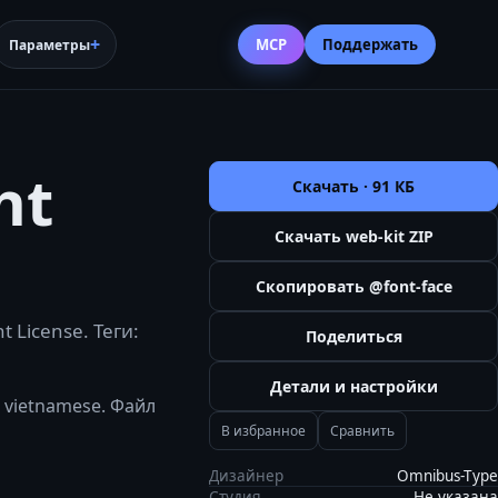
MCP
Поддержать
Параметры
ht
Скачать ·
91 КБ
Скачать web-kit ZIP
Скопировать @font-face
 License. Теги:
Поделиться
Детали и настройки
, vietnamese. Файл
В избранное
Сравнить
Дизайнер
Omnibus-Type
Студия
Не указана