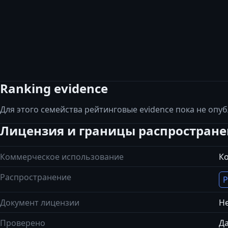
Ranking evidence
Для этого семейства рейтинговые evidence пока не опу
Лицензия и границы распростран
Коммерческое использование
К
Распространение
Р
Документ лицензии
Не
Проверено
Да