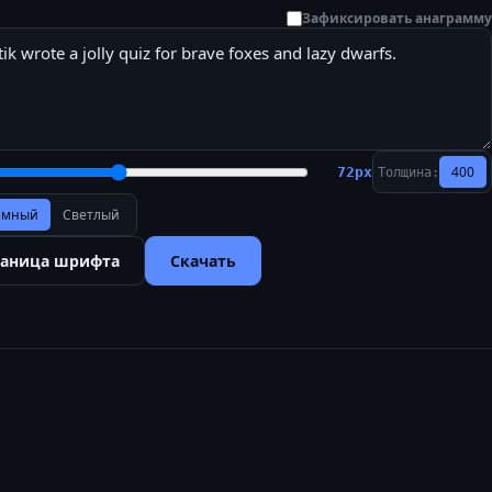
Зафиксировать анаграмму
400
72
px
Толщина:
ёмный
Светлый
раница шрифта
Скачать