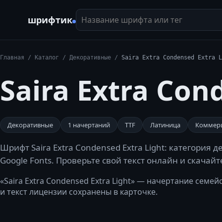
Название шрифта или тег
шрифтик
Главная
/
Каталог
/
Декоративные
/
Saira Extra Condensed Extra L
Saira Extra Con
Декоративные
1
начертаний
TTF
Латиница
Коммер
Шрифт Saira Extra Condensed Extra Light: категория 
Google Fonts. Проверьте свой текст онлайн и скачай
«Saira Extra Condensed Extra Light» — начертание семей
и текст лицензии сохранены в карточке.