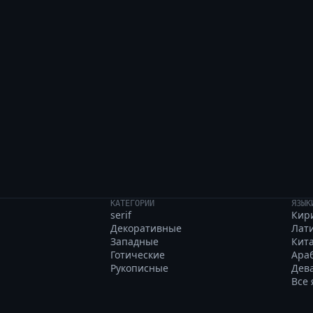
 bold typeface, daz
КАТЕГОРИИ
ЯЗЫК
serif
Кир
Декоративные
Лат
Западные
Кит
Готические
Ара
Рукописные
Дев
Все