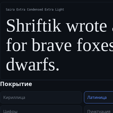
Saira Extra Condensed Extra Light
Shriftik wrote 
for brave foxe
dwarfs.
Покрытие
Кириллица
Латиница
Цифры
Пунктуация