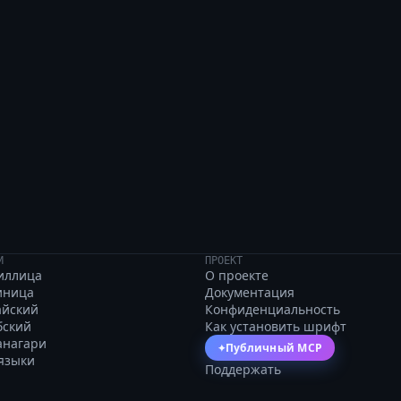
zles seven jumpy web
И
ПРОЕКТ
иллица
О проекте
иница
Документация
айский
Конфиденциальность
бский
Как установить шрифт
анагари
Публичный MCP
✦
 языки
Поддержать