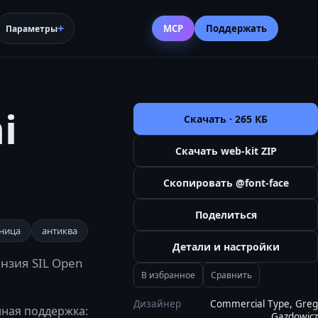
MCP
Поддержать
Параметры
i
Скачать ·
265 КБ
Скачать web-kit ZIP
Скопировать @font-face
Поделиться
ница
антиква
Детали и настройки
ензия SIL Open
В избранное
Сравнить
Дизайнер
Commercial Type, Greg
енная поддержка:
Gazdowicz