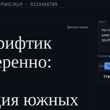
EFGHIJKLM · 0123456789
ТЕКСТ
Декоративные
рифтик
еренно:
РАЗМЕР
Т
ФОН
Ст
ция южных