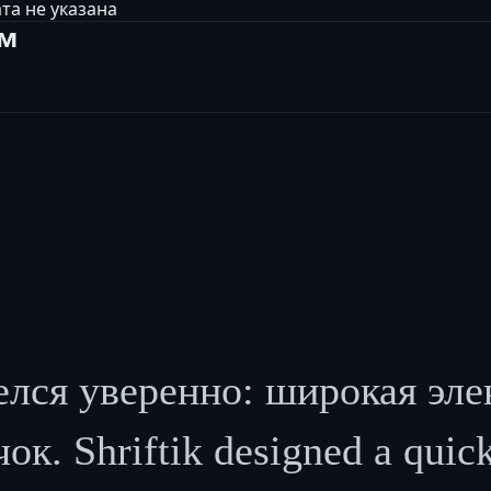
та не указана
ам
елся уверенно: широкая э
. Shriftik designed a quick