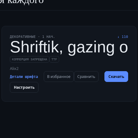
ДЕКОРАТИВНЫЕ
·
1
НАЧ.
↓
110
dge Shriftik a vivid
Shriftik, gazing o
КОММЕРЦИЯ ЗАПРЕЩЕНА
TTF
Alix2
В избранное
Сравнить
Скачать
Детали шрифта
Настроить
dge Shriftik a vivid