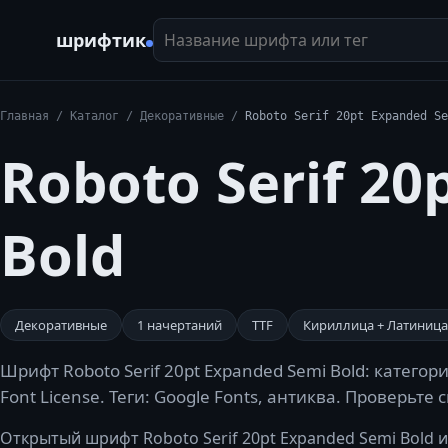
Название шрифта или тег
шрифтик
Главная
/
Каталог
/
Декоративные
/
Roboto Serif 20pt Expanded Se
Roboto Serif 20
Bold
Декоративные
1
начертаний
TTF
Кириллица + Латиница
Шрифт Roboto Serif 20pt Expanded Semi Bold: катег
Font License. Теги: Google Fonts, антиква. Проверьте
Открытый шрифт Roboto Serif 20pt Expanded Semi Bold из