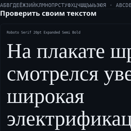
АБВГДЕЁЖЗИЙКЛМНОПРСТУФХЦЧШЩЪЫЬЭЮЯ · ABCD
Проверить своим текстом
Roboto Serif 20pt Expanded Semi Bold
На плакате ш
смотрелся ув
широкая
электрифика