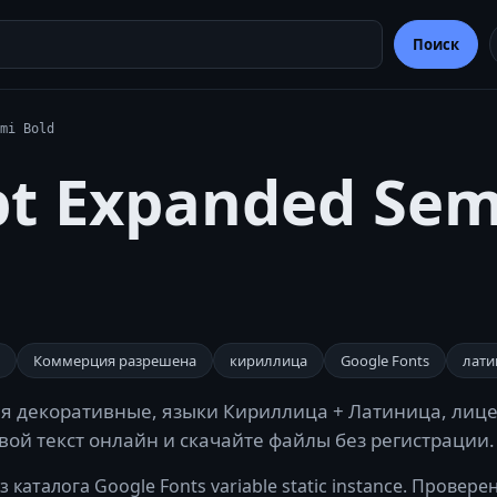
Поиск
mi Bold
pt Expanded Sem
Коммерция разрешена
кириллица
Google Fonts
лати
ория декоративные, языки Кириллица + Латиница, лиц
 свой текст онлайн и скачайте файлы без регистрации.
 каталога Google Fonts variable static instance. Провер