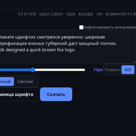
stored specimen при вводе не изменяется
Зафиксировать анаграмму
400
72
px
Толщина:
ёмный
Светлый
раница шрифта
Скачать