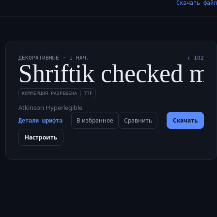
Скачать файл
ДЕКОРАТИВНЫЕ
·
1
НАЧ.
↓
102
, quirky font with b
ddly, quickly fixed 
Shriftik checked my
КОММЕРЦИЯ РАЗРЕШЕНА
TTF
Atkinson Hyperlegible
В избранное
Сравнить
Скачать
Детали шрифта
Настроить
, quirky font with b