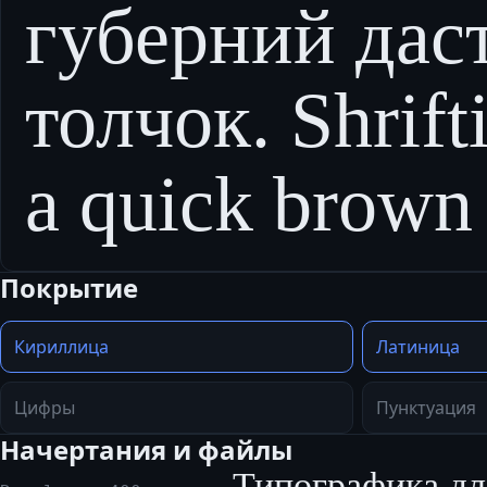
губерний да
толчок. Shrift
a quick brown 
Покрытие
Кириллица
Латиница
Цифры
Пунктуация
Начертания и файлы
Типографика дл