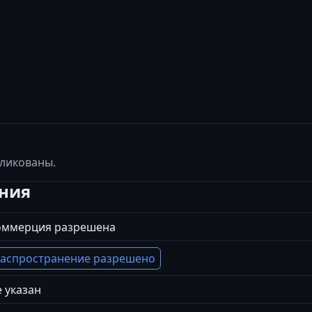
бликованы.
ения
оммерция разрешена
аспространение разрешено
 указан