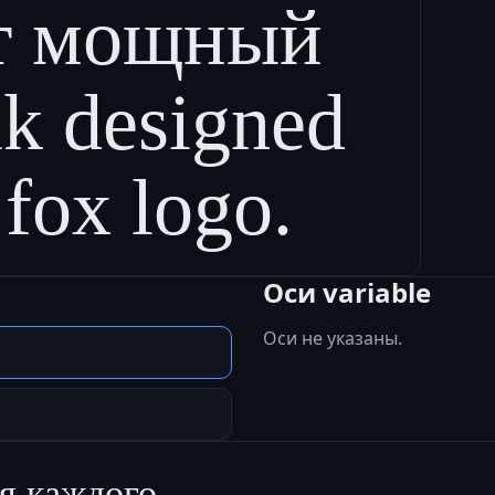
ст мощный
ik designed
fox logo.
Оси variable
Оси не указаны.
я каждого