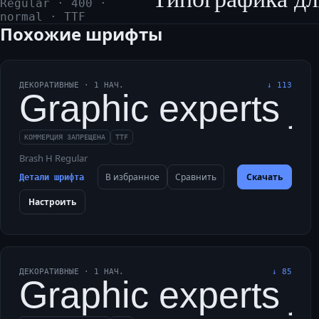
Regular
·
400
·
normal
·
TTF
Похожие шрифты
ДЕКОРАТИВНЫЕ
·
1
НАЧ.
↓
113
Graphic experts ju
КОММЕРЦИЯ ЗАПРЕЩЕНА
TTF
Brash H Regular
В избранное
Сравнить
Скачать
Детали шрифта
Настроить
ДЕКОРАТИВНЫЕ
·
1
НАЧ.
↓
85
Graphic experts ju