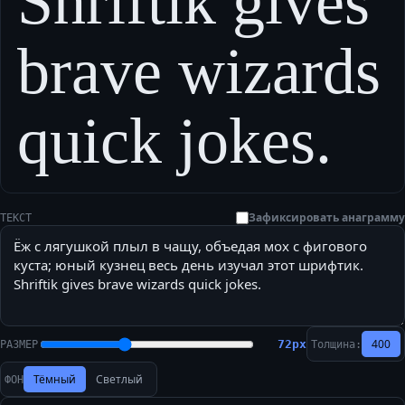
Shriftik gives
brave wizards
quick jokes.
Зафиксировать анаграмму
ТЕКСТ
400
72
px
РАЗМЕР
Толщина:
Тёмный
Светлый
ФОН