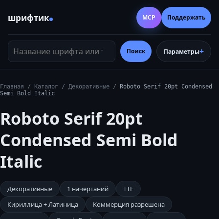
шрифтик
MCP
Поддержать
Название шрифта или тег
Поиск
Параметры
Главная
/
Каталог
/
Декоративные
/
Roboto Serif 20pt Condensed
Semi Bold Italic
Roboto Serif 20pt
Condensed Semi Bold
Italic
Декоративные
1
начертаний
TTF
Кириллица + Латиница
Коммерция разрешена