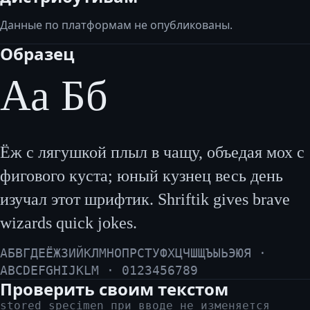
Данные по платформам не опубликованы.
Образец
Аа Бб
Ёж с лягушкой плыл в чащу, объедая мох с
фигового куста; юный кузнец весь день
изучал этот шрифтик. Shriftik gives brave
wizards quick jokes.
АБВГДЕЁЖЗИЙКЛМНОПРСТУФХЦЧШЩЪЫЬЭЮЯ ·
ABCDEFGHIJKLM · 0123456789
Проверить своим текстом
stored specimen при вводе не изменяется