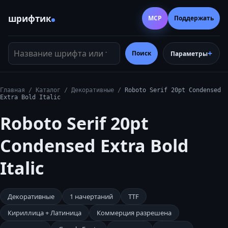
шрифтик
MCP
Поддержать
Название шрифта или тег
Поиск
Параметры
Главная
/
Каталог
/
Декоративные
/
Roboto Serif 20pt Condensed
Extra Bold Italic
Roboto Serif 20pt
Condensed Extra Bold
Italic
Декоративные
1
начертаний
TTF
Кириллица + Латиница
Коммерция разрешена