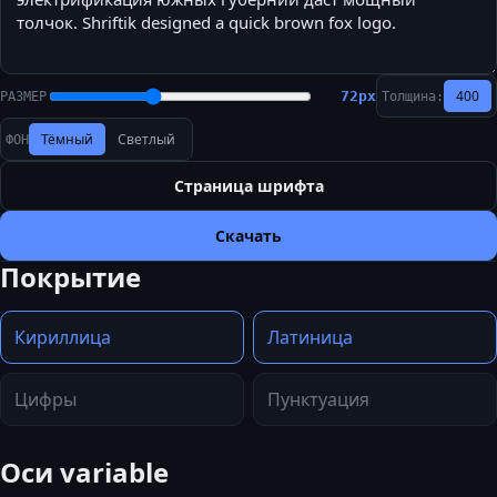
400
72
px
РАЗМЕР
Толщина:
Тёмный
Светлый
ФОН
Страница шрифта
Скачать
Покрытие
Кириллица
Латиница
Цифры
Пунктуация
Оси variable