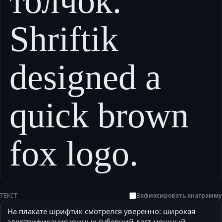
толчок.
Shriftik
designed a
quick brown
fox logo.
Зафиксировать анаграмму
ТЕКСТ