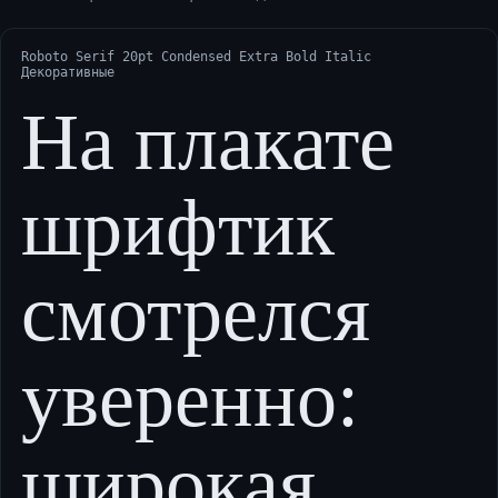
Roboto Serif 20pt Condensed Extra Bold Italic
Декоративные
На плакате
шрифтик
смотрелся
уверенно:
широкая