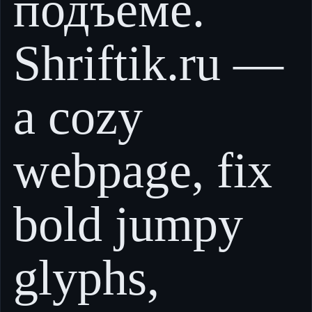
подъёме.
Shriftik.ru —
a cozy
webpage, fix
bold jumpy
glyphs,