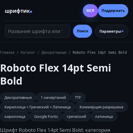
шрифтик
MCP
Поддержать
Название шрифта или тег
Поиск
Параметры
Главная
/
Каталог
/
Декоративные
/
Roboto Flex 14pt Semi Bold
Roboto Flex 14pt Semi
Bold
Декоративные
1
начертаний
TTF
Кириллица + Греческий + Латиница
Коммерция разрешена
кириллица
Google Fonts
греческий
латиница
Шрифт Roboto Flex 14pt Semi Bold: категория