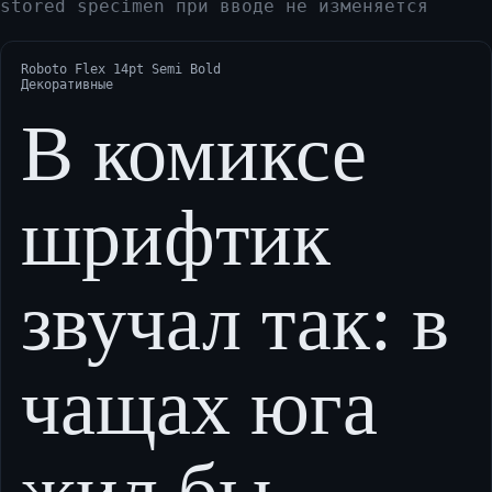
stored specimen при вводе не изменяется
Roboto Flex 14pt Semi Bold
Декоративные
В комиксе
шрифтик
звучал так: в
чащах юга