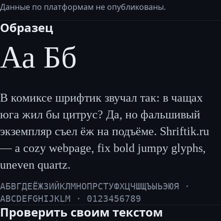
Данные по платформам не опубликованы.
Образец
Аа Бб
В комиксе шрифтик звучал так: в чащах
юга жил бы цитрус? Да, но фальшивый
экземпляр съел ёж на подъёме. Shriftik.ru
— a cozy webpage, fix bold jumpy glyphs,
uneven quartz.
АБВГДЕЁЖЗИЙКЛМНОПРСТУФХЦЧШЩЪЫЬЭЮЯ ·
ABCDEFGHIJKLM · 0123456789
Проверить своим текстом