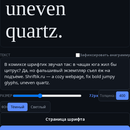
uneven
quartz.
Зафиксировать анаграмму
ТЕКСТ
400
72
px
РАЗМЕР
Толщина:
Тёмный
Светлый
ФОН
Страница шрифта