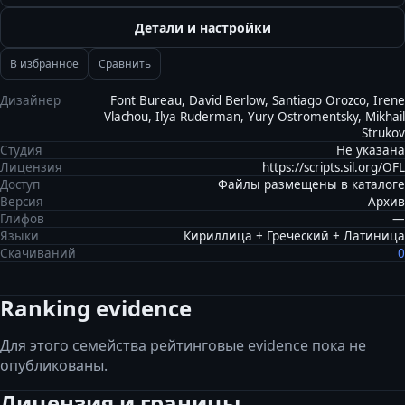
Детали и настройки
В избранное
Сравнить
Дизайнер
Font Bureau, David Berlow, Santiago Orozco, Irene
Vlachou, Ilya Ruderman, Yury Ostromentsky, Mikhail
Strukov
Студия
Не указана
Лицензия
https://scripts.sil.org/OFL
Доступ
Файлы размещены в каталоге
Версия
Архив
Глифов
—
Языки
Кириллица + Греческий + Латиница
Скачиваний
0
Ranking evidence
Для этого семейства рейтинговые evidence пока не
опубликованы.
Лицензия и границы