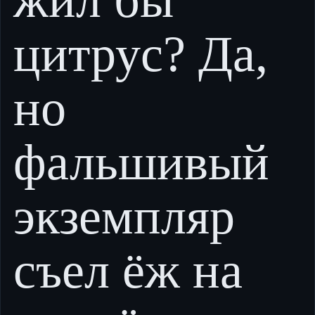
жил бы
цитрус? Да,
но
фальшивый
экземпляр
съел ёж на