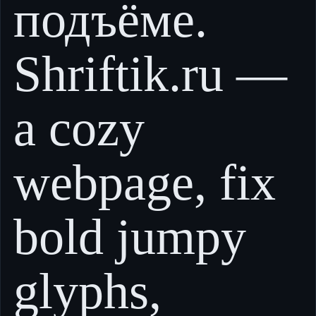
подъёме.
Shriftik.ru —
a cozy
webpage, fix
bold jumpy
glyphs,