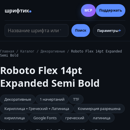
шрифтик
MCP
Поддержать
Название шрифта или тег
Поиск
Параметры
Главная
/
Каталог
/
Декоративные
/
Roboto Flex 14pt Expanded
Semi Bold
Roboto Flex 14pt
Expanded Semi Bold
Декоративные
1
начертаний
TTF
Кириллица + Греческий + Латиница
Коммерция разрешена
кириллица
Google Fonts
греческий
латиница