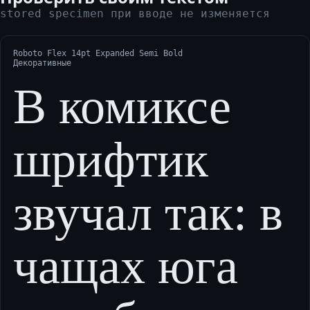
stored specimen при вводе не изменяется
Roboto Flex 14pt Expanded Semi Bold
Декоративные
В комиксе
шрифтик
звучал так: в
чащах юга