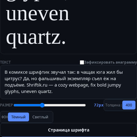
uneven
quartz.
Зафиксировать анаграмму
ТЕКСТ
400
72
px
РАЗМЕР
Толщина:
Тёмный
Светлый
ФОН
Страница шрифта