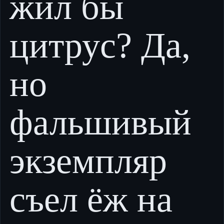
жил бы
цитрус? Да,
но
фальшивый
экземпляр
съел ёж на