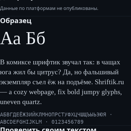
Данные по платформам не опубликованы.
Образец
Аа Бб
В комиксе шрифтик звучал так: в чащах
юга жил бы цитрус? Да, но фальшивый
экземпляр съел ёж на подъёме. Shriftik.ru
— a cozy webpage, fix bold jumpy glyphs,
uneven quartz.
АБВГДЕЁЖЗИЙКЛМНОПРСТУФХЦЧШЩЪЫЬЭЮЯ ·
ABCDEFGHIJKLM · 0123456789
Проверить своим текстом