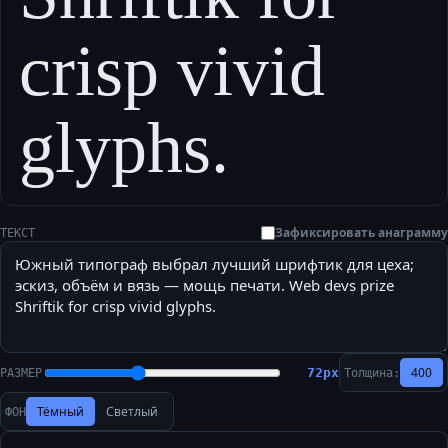
crisp vivid
glyphs.
Зафиксировать анаграмму
ТЕКСТ
400
72
px
РАЗМЕР
Толщина:
Тёмный
Светлый
ФОН