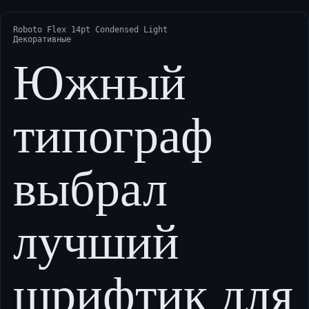
Roboto Flex 14pt Condensed Light
Декоративные
Южный
типограф
выбрал
лучший
шрифтик для