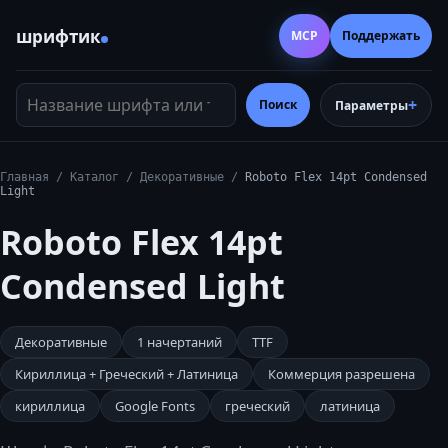
шрифтик
MCP
Поддержать
Название шрифта или тег
Поиск
Параметры
Главная
/
Каталог
/
Декоративные
/
Roboto Flex 14pt Condensed
Light
Roboto Flex 14pt
Condensed Light
Декоративные
1
начертаний
TTF
Кириллица + Греческий + Латиница
Коммерция разрешена
кириллица
Google Fonts
греческий
латиница