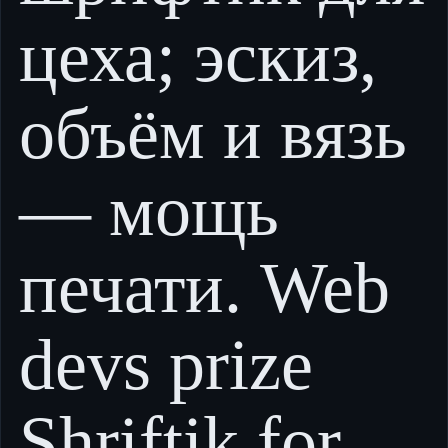
цеха; эскиз,
объём и вязь
— мощь
печати. Web
devs prize
Shriftik for