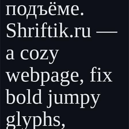
подъёме.
Shriftik.ru —
a cozy
webpage, fix
bold jumpy
glyphs,