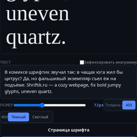
uneven
quartz.
Зафиксировать анаграмму
ТЕКСТ
400
72
px
РАЗМЕР
Толщина:
Тёмный
Светлый
ФОН
Страница шрифта