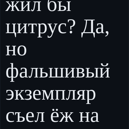
жил бы
цитрус? Да,
но
фальшивый
экземпляр
съел ёж на