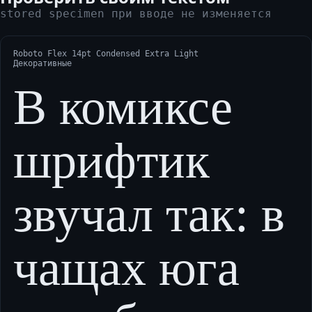
stored specimen при вводе не изменяется
Roboto Flex 14pt Condensed Extra Light
Декоративные
В комиксе
шрифтик
звучал так: в
чащах юга