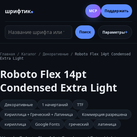
шрифтик
MCP
Поддержать
Название шрифта или тег
Поиск
Параметры
Главная
/
Каталог
/
Декоративные
/
Roboto Flex 14pt Condensed
Extra Light
Roboto Flex 14pt
Condensed Extra Light
Декоративные
1
начертаний
TTF
Кириллица + Греческий + Латиница
Коммерция разрешена
кириллица
Google Fonts
греческий
латиница