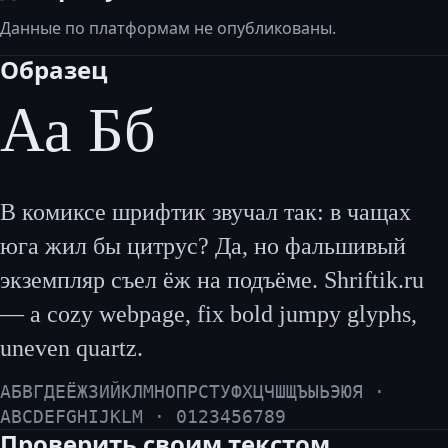
Данные по платформам не опубликованы.
Образец
Аа Бб
В комиксе шрифтик звучал так: в чащах
юга жил бы цитрус? Да, но фальшивый
экземпляр съел ёж на подъёме. Shriftik.ru
— a cozy webpage, fix bold jumpy glyphs,
uneven quartz.
АБВГДЕЁЖЗИЙКЛМНОПРСТУФХЦЧШЩЪЫЬЭЮЯ ·
ABCDEFGHIJKLM · 0123456789
Проверить своим текстом