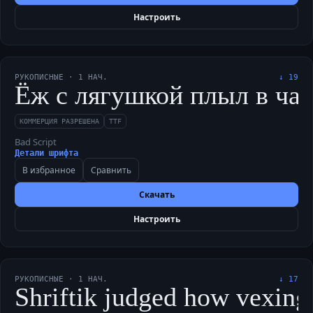
Настроить
РУКОПИСНЫЕ
·
1
НАЧ.
↓
19
Ёж с лягушкой плыл в чащу
КОММЕРЦИЯ РАЗРЕШЕНА
TTF
Bad Script
Детали шрифта
В избранное
Сравнить
Скачать
Настроить
РУКОПИСНЫЕ
·
1
НАЧ.
↓
17
Shriftik judged how vexing