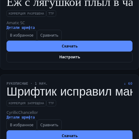
Ёж с лягушкой плыл в чащу
КОММЕРЦИЯ РАЗРЕШЕНА
TTF
Amatic SC
Детали шрифта
В избранное
Сравнить
Скачать
Настроить
РУКОПИСНЫЕ
·
1
НАЧ.
↓
60
Шрифтик исправил макет
КОММЕРЦИЯ ЗАПРЕЩЕНА
TTF
CyrillicChancellor
Детали шрифта
В избранное
Сравнить
Скачать