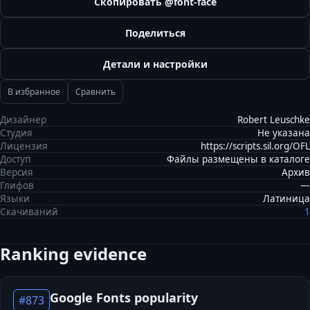
Скопировать @font-face
Поделиться
Детали и настройки
В избранное
Сравнить
Дизайнер
Robert Leuschke
Студия
Не указана
Лицензия
https://scripts.sil.org/OFL
Доступ
Файлы размещены в каталоге
Версия
Архив
Глифов
—
Языки
Латиница
Скачиваний
1
Ranking evidence
Google Fonts popularity
#
873