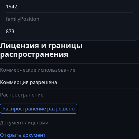
1942
familyPosition
873
Лицензия и границы
распространения
Коммерческое использование
Коммерция разрешена
Распространение
Распространение разрешено
Документ лицензии
Открыть документ