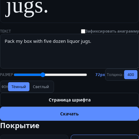
jugs.
Зафиксировать анаграмму
ТЕКСТ
400
72
px
РАЗМЕР
Толщина:
Тёмный
Светлый
ФОН
Страница шрифта
Скачать
Покрытие