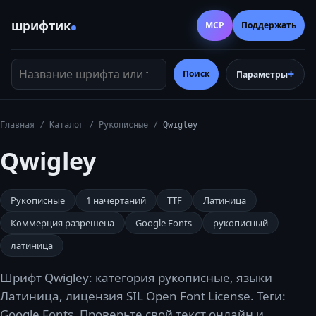
шрифтик
MCP
Поддержать
Название шрифта или тег
Поиск
Параметры
Главная
/
Каталог
/
Рукописные
/
Qwigley
Qwigley
Рукописные
1
начертаний
TTF
Латиница
Коммерция разрешена
Google Fonts
рукописный
латиница
Шрифт Qwigley: категория рукописные, языки
Латиница, лицензия SIL Open Font License. Теги:
Google Fonts. Проверьте свой текст онлайн и