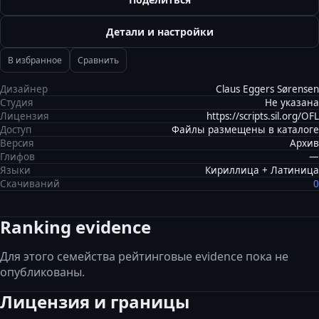
Детали и настройки
В избранное
Сравнить
Дизайнер
Claus Eggers Sørensen
Студия
Не указана
Лицензия
https://scripts.sil.org/OFL
Доступ
Файлы размещены в каталоге
Версия
Архив
Глифов
—
Языки
Кириллица + Латиница
Скачиваний
0
Ranking evidence
Для этого семейства рейтинговые evidence пока не
опубликованы.
Лицензия и границы