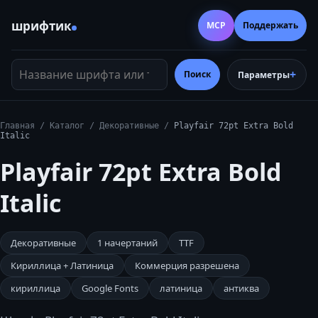
шрифтик
MCP
Поддержать
Название шрифта или тег
Поиск
Параметры
Главная
/
Каталог
/
Декоративные
/
Playfair 72pt Extra Bold
Italic
Playfair 72pt Extra Bold
Italic
Декоративные
1
начертаний
TTF
Кириллица + Латиница
Коммерция разрешена
кириллица
Google Fonts
латиница
антиква