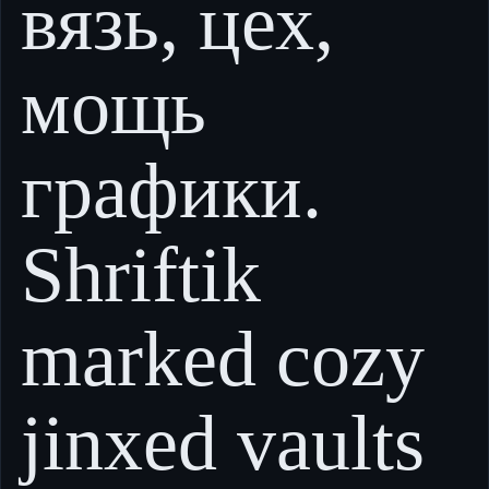
вязь, цех,
мощь
графики.
Shriftik
marked cozy
jinxed vaults