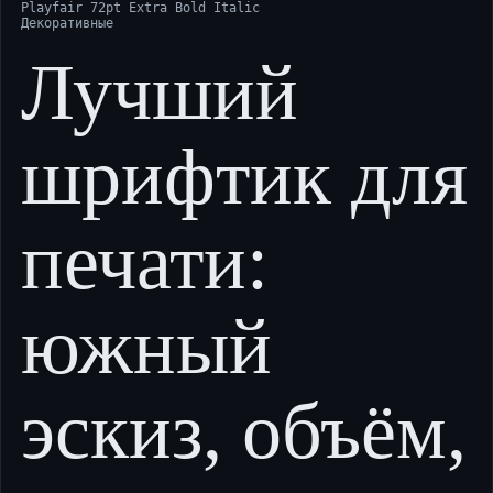
Playfair 72pt Extra Bold Italic
Декоративные
Лучший
шрифтик для
печати:
южный
эскиз, объём,