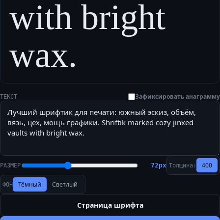
with bright
wax.
Зафиксировать анаграмму
ТЕКСТ
400
72
px
РАЗМЕР
Толщина:
Тёмный
Светлый
ФОН
Страница шрифта