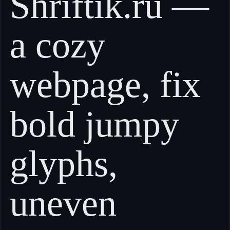
Shriftik.ru —
a cozy
webpage, fix
bold jumpy
glyphs,
uneven