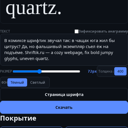
quartz.
Зафиксировать анаграмму
ТЕКСТ
400
72
px
РАЗМЕР
Толщина:
Тёмный
Светлый
ФОН
Страница шрифта
Скачать
Покрытие