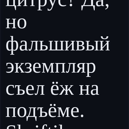
но
фальшивый
экземпляр
съел ёж на
подъёме.