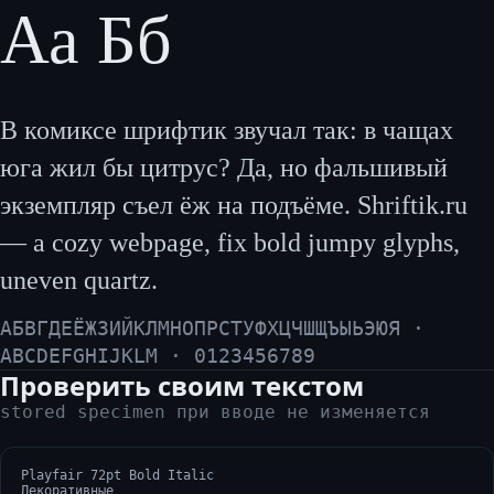
Аа Бб
В комиксе шрифтик звучал так: в чащах
юга жил бы цитрус? Да, но фальшивый
экземпляр съел ёж на подъёме. Shriftik.ru
— a cozy webpage, fix bold jumpy glyphs,
uneven quartz.
АБВГДЕЁЖЗИЙКЛМНОПРСТУФХЦЧШЩЪЫЬЭЮЯ ·
ABCDEFGHIJKLM · 0123456789
Проверить своим текстом
stored specimen при вводе не изменяется
Playfair 72pt Bold Italic
Декоративные