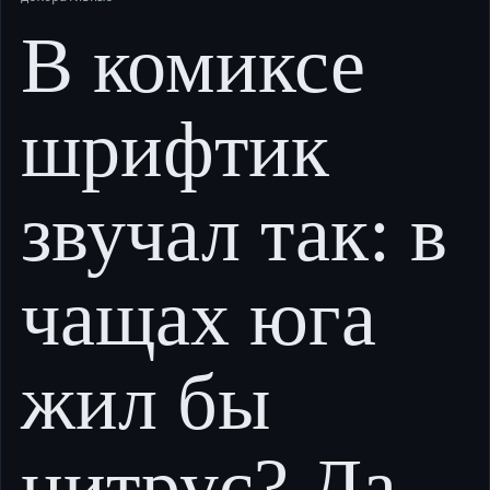
В комиксе
шрифтик
звучал так: в
чащах юга
жил бы
цитрус? Да,