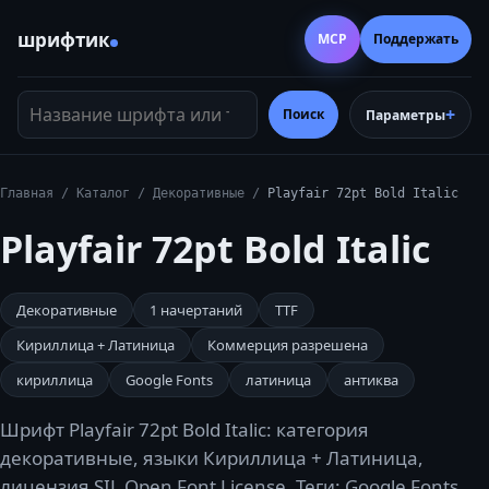
шрифтик
MCP
Поддержать
Название шрифта или тег
Поиск
Параметры
Главная
/
Каталог
/
Декоративные
/
Playfair 72pt Bold Italic
Playfair 72pt Bold Italic
Декоративные
1
начертаний
TTF
Кириллица + Латиница
Коммерция разрешена
кириллица
Google Fonts
латиница
антиква
Шрифт Playfair 72pt Bold Italic: категория
декоративные, языки Кириллица + Латиница,
лицензия SIL Open Font License. Теги: Google Fonts,