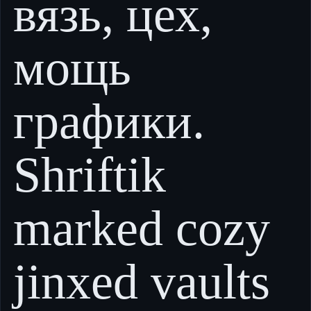
вязь, цех,
мощь
графики.
Shriftik
marked cozy
jinxed vaults