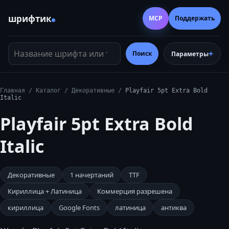
шрифтик
MCP
Поддержать
Название шрифта или тег
Поиск
Параметры
Главная
/
Каталог
/
Декоративные
/
Playfair 5pt Extra Bold
Italic
Playfair 5pt Extra Bold
Italic
Декоративные
1
начертаний
TTF
Кириллица + Латиница
Коммерция разрешена
кириллица
Google Fonts
латиница
антиква