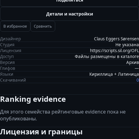
Детали и настройки
В избранное
Сравнить
Дизайнер
Claus Eggers Sørensen
Студия
Не указана
Лицензия
https://scripts.sil.org/OFL
Доступ
Файлы размещены в каталоге
Версия
Архив
Глифов
—
Языки
Кириллица + Латиница
Скачиваний
0
Ranking evidence
Для этого семейства рейтинговые evidence пока не
опубликованы.
Лицензия и границы