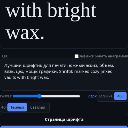
with bright
wax.
Зафиксировать анаграмму
ТЕКСТ
400
72
px
РАЗМЕР
Толщина:
Тёмный
Светлый
ФОН
Страница шрифта