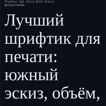
Playfair 5pt Extra Bold Italic
Декоративные
Лучший
шрифтик для
печати:
южный
эскиз, объём,