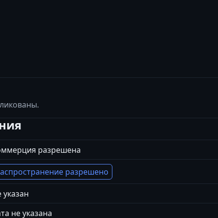
бликованы.
ения
оммерция разрешена
аспространение разрешено
 указан
та не указана