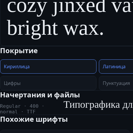
cozy jinxed va
bright wax.
Покрытие
Кириллица
Латиница
Цифры
Пунктуация
Начертания и файлы
Типографика дл
Regular
·
400
·
normal
·
TTF
Похожие шрифты