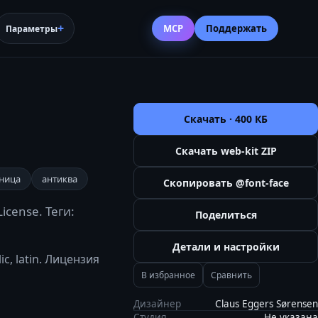
MCP
Поддержать
Параметры
Скачать ·
400 КБ
Скачать web-kit ZIP
ница
антиква
Скопировать @font-face
icense. Теги:
Поделиться
Детали и настройки
c, latin. Лицензия
В избранное
Сравнить
Дизайнер
Claus Eggers Sørensen
Студия
Не указана