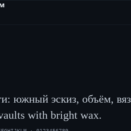
ам
: южный эскиз, объём, вяз
vaults with bright wax.
EFGHIJKLM · 0123456789