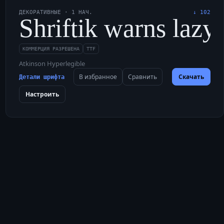
ДЕКОРАТИВНЫЕ
·
1
НАЧ.
↓
102
ory, and foxglove.
ix dozen plaid jack
Shriftik warns lazy
КОММЕРЦИЯ РАЗРЕШЕНА
TTF
Atkinson Hyperlegible
В избранное
Сравнить
Скачать
Детали шрифта
Настроить
 jewelers in Oxford.