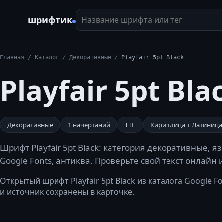
Название шрифта или тег
шрифтик
Главная
/
Каталог
/
Декоративные
/
Playfair 5pt Black
Playfair 5pt Bla
Декоративные
1
начертаний
TTF
Кириллица + Латиница
Шрифт Playfair 5pt Black: категория декоративные, я
Google Fonts, антиква. Проверьте свой текст онлайн
Открытый шрифт Playfair 5pt Black из каталога Google Font
и источник сохранены в карточке.