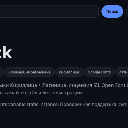
Поиск
ck
Коммерция разрешена
кириллица
Google Fonts
лати
зыки Кириллица + Латиница, лицензия SIL Open Font L
 и скачайте файлы без регистрации.
s variable static instance. Проверенная поддержка: cyrilli