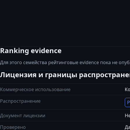
Ranking evidence
Для этого семейства рейтинговые evidence пока не опу
Лицензия и границы распростран
Коммерческое использование
К
Распространение
Р
Документ лицензии
Не
Проверено
Да