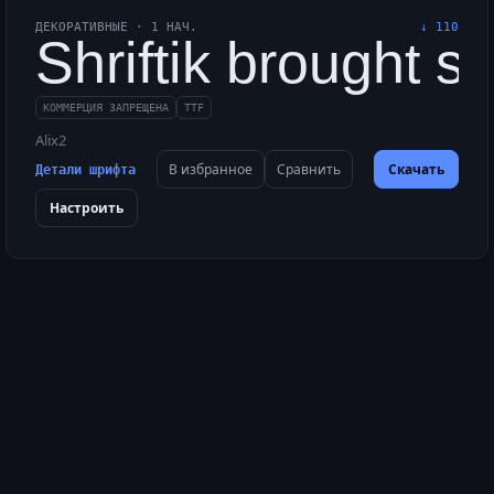
ДЕКОРАТИВНЫЕ
·
1
НАЧ.
↓
110
, quartz, bronze, iv
Shriftik brought s
КОММЕРЦИЯ ЗАПРЕЩЕНА
TTF
Alix2
В избранное
Сравнить
Скачать
Детали шрифта
Настроить
ck fax to brave zany