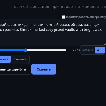
stored specimen при вводе не изменяется
Зафиксировать анаграмму
400
72
px
Толщина:
ёмный
Светлый
раница шрифта
Скачать