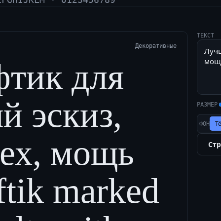
ТЕКСТ
Декоративные
тик для
й эскиз,
РАЗМЕР
Т
ФОН
цех, мощь
Ст
ftik marked