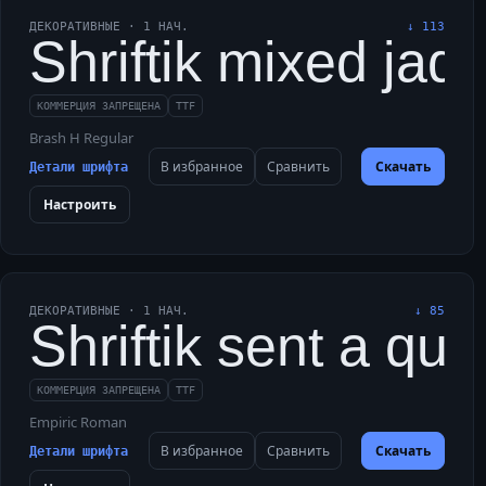
ДЕКОРАТИВНЫЕ
·
1
НАЧ.
↓
113
Shriftik mixed jade
КОММЕРЦИЯ ЗАПРЕЩЕНА
TTF
Brash H Regular
В избранное
Сравнить
Скачать
Детали шрифта
Настроить
ДЕКОРАТИВНЫЕ
·
1
НАЧ.
↓
85
Shriftik sent a qui
КОММЕРЦИЯ ЗАПРЕЩЕНА
TTF
Empiric Roman
В избранное
Сравнить
Скачать
Детали шрифта