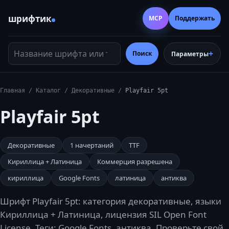
шрифтик
MCP
Поддержать
Название шрифта или тег
Поиск
Параметры
Главная
/
Каталог
/
Декоративные
/
Playfair 5pt
Playfair 5pt
Декоративные
1
начертаний
TTF
Кириллица + Латиница
Коммерция разрешена
кириллица
Google Fonts
латиница
антиква
Шрифт Playfair 5pt: категория декоративные, языки
Кириллица + Латиница, лицензия SIL Open Font
License. Теги: Google Fonts, антиква. Проверьте свой