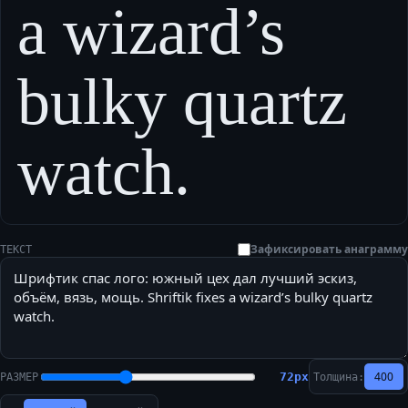
a wizard’s
bulky quartz
watch.
Зафиксировать анаграмму
ТЕКСТ
400
72
px
РАЗМЕР
Толщина: