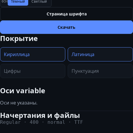
Тёмный
Светлый
ФОН
Страница шрифта
Скачать
Покрытие
Кириллица
Латиница
Цифры
Пунктуация
Оси variable
Оси не указаны.
Начертания и файлы
Regular
·
400
·
normal
·
TTF