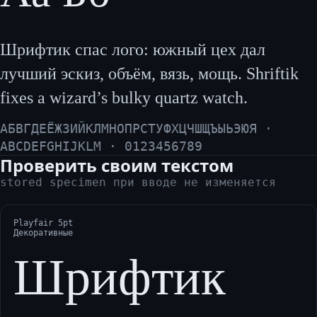
Шрифтик спас лого: южный цех дал
лучший эскиз, объём, вязь, мощь. Shriftik
fixes a wizard’s bulky quartz watch.
АБВГДЕЁЖЗИЙКЛМНОПРСТУФХЦЧШЩЪЫЬЭЮЯ ·
ABCDEFGHIJKLM · 0123456789
Проверить своим текстом
stored specimen при вводе не изменяется
Playfair 5pt
Декоративные
Шрифтик