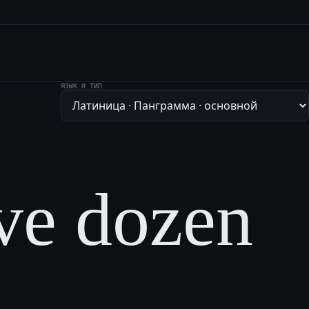
ЯЗЫК И ТИП
ve dozen 