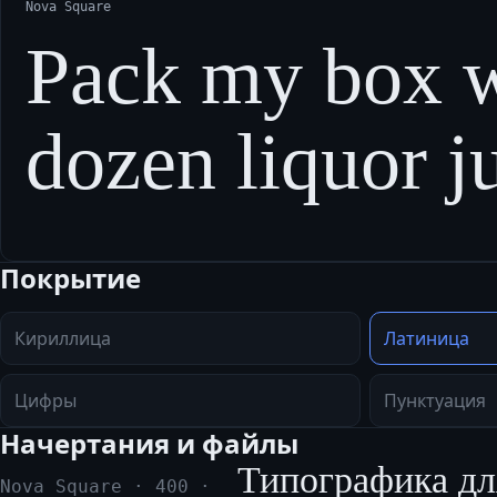
Nova Square
Pack my box w
dozen liquor j
Покрытие
Кириллица
Латиница
Цифры
Пунктуация
Начертания и файлы
Типографика дл
Nova Square
·
400
·