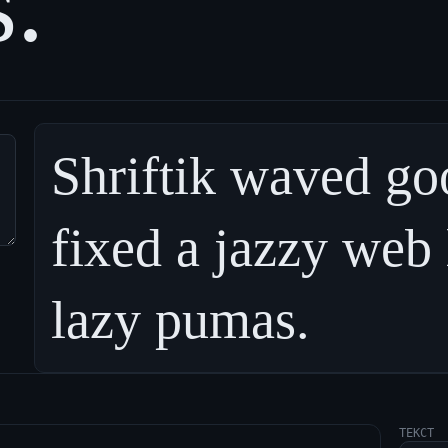
s.
Shriftik waved go
fixed a jazzy web 
lazy pumas.
ТЕКСТ