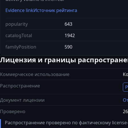
Evidence link
Источник рейтинга
popularity
643
catalogTotal
1942
familyPosition
590
Лицензия и границы распростран
Коммерческое использование
К
Распространение
Р
Документ лицензии
От
Проверено
26
Распространение проверено по фактическому license-