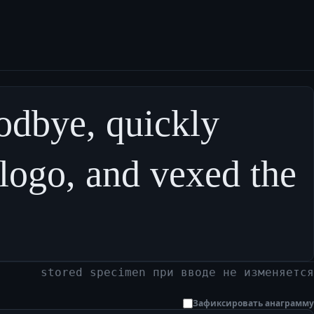
odbye, quickly 
logo, and vexed the 
stored specimen при вводе не изменяется
Зафиксировать анаграмму