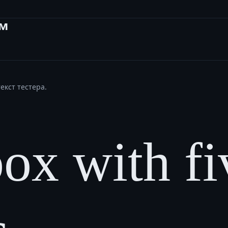
ам
екст тестера.
ox with fi