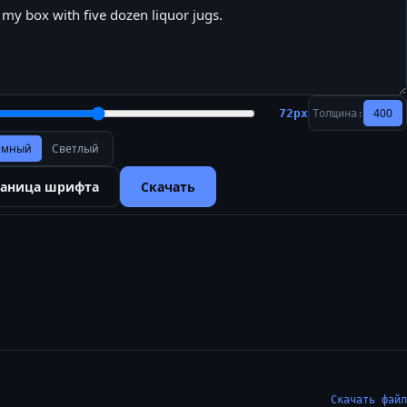
400
72
px
Толщина:
ёмный
Светлый
раница шрифта
Скачать
Скачать файл