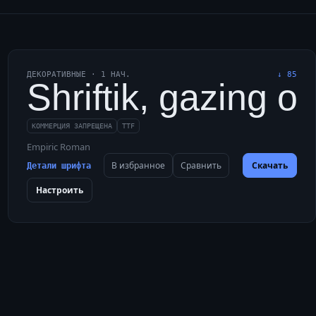
ДЕКОРАТИВНЫЕ
·
1
НАЧ.
↓
85
iquor jugs.
 vexingly quick daft 
Shriftik, gazing o
КОММЕРЦИЯ ЗАПРЕЩЕНА
TTF
Empiric Roman
В избранное
Сравнить
Скачать
Детали шрифта
Настроить
for quartz gems.