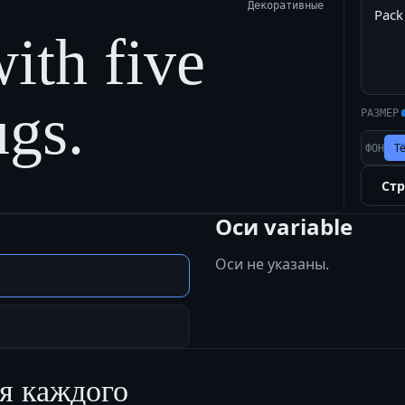
Декоративные
ith five
ugs.
РАЗМЕР
Т
ФОН
Ст
Оси variable
Оси не указаны.
я каждого