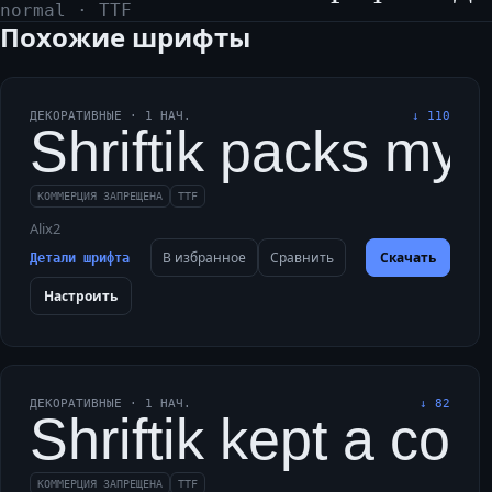
normal
·
TTF
Похожие шрифты
ДЕКОРАТИВНЫЕ
·
1
НАЧ.
↓
110
Shriftik packs my 
КОММЕРЦИЯ ЗАПРЕЩЕНА
TTF
Alix2
В избранное
Сравнить
Скачать
Детали шрифта
Настроить
ДЕКОРАТИВНЫЕ
·
1
НАЧ.
↓
82
Shriftik kept a co
КОММЕРЦИЯ ЗАПРЕЩЕНА
TTF