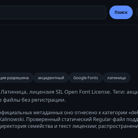
Поиск
ция разрешена
акцидентный
Google Fonts
латиница
Латиница, лицензия SIL Open Font License. Теги: ак
те файлы без регистрации.
 официальных метаданных оно отнесено к категории «dek
Kalinowski. Проверенный статический Regular-файл под
 директория семейства и текст лицензии; распространен