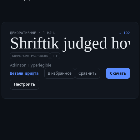
ДЕКОРАТИВНЫЕ
·
1
НАЧ.
↓
102
box with five dozen l
Shriftik judged how
КОММЕРЦИЯ РАЗРЕШЕНА
TTF
Atkinson Hyperlegible
В избранное
Сравнить
Скачать
Детали шрифта
Настроить
zy black velvet box 