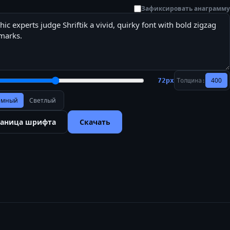
Зафиксировать анаграмму
400
72
px
Толщина:
ёмный
Светлый
раница шрифта
Скачать