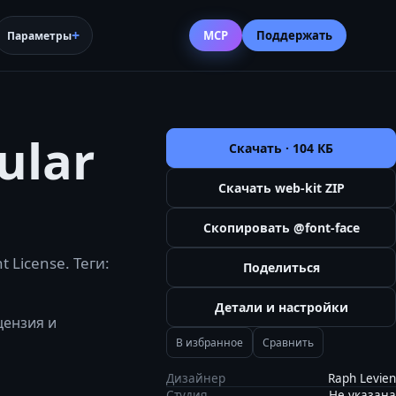
MCP
Поддержать
Параметры
ular
Скачать ·
104 КБ
Скачать web-kit ZIP
Скопировать @font-face
 License. Теги:
Поделиться
Детали и настройки
цензия и
В избранное
Сравнить
Дизайнер
Raph Levien
Студия
Не указана