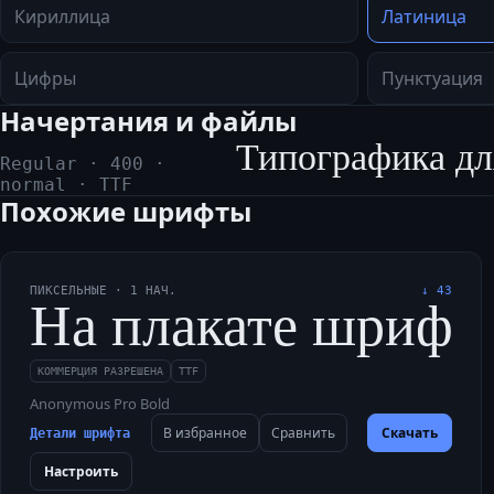
Кириллица
Латиница
Цифры
Пунктуация
Начертания и файлы
Типографика дл
Regular
·
400
·
normal
·
TTF
Похожие шрифты
ПИКСЕЛЬНЫЕ
·
1
НАЧ.
↓
43
На плакате шрифти
КОММЕРЦИЯ РАЗРЕШЕНА
TTF
Anonymous Pro Bold
В избранное
Сравнить
Скачать
Детали шрифта
Настроить