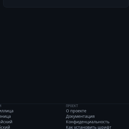
, объём, вязь, цех,
И
ПРОЕКТ
иллица
О проекте
иница
Документация
айский
Конфиденциальность
бский
Как установить шрифт