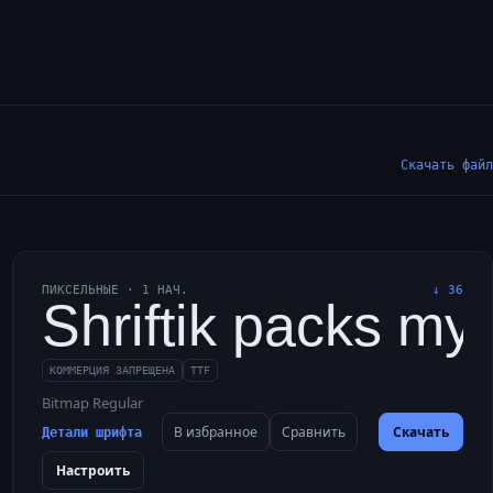
Скачать файл
ПИКСЕЛЬНЫЕ
·
1
НАЧ.
↓
36
о: широкая электриф
t web blogs a jazzy, v
Shriftik packs my 
КОММЕРЦИЯ ЗАПРЕЩЕНА
TTF
Bitmap Regular
В избранное
Сравнить
Скачать
Детали шрифта
Настроить