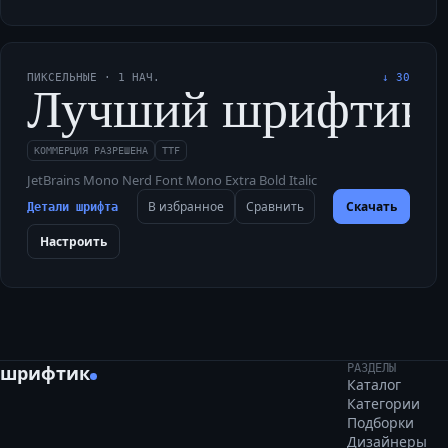
ПИКСЕЛЬНЫЕ
·
1
НАЧ.
↓
30
Лучший шрифтик для
КОММЕРЦИЯ РАЗРЕШЕНА
TTF
JetBrains Mono Nerd Font Mono Extra Bold Italic
В избранное
Сравнить
Скачать
Детали шрифта
Настроить
шрифтик
РАЗДЕЛЫ
Каталог
Категории
Подборки
Дизайнеры