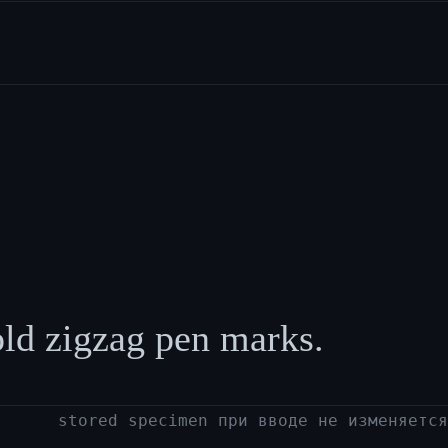
old zigzag pen marks.
stored specimen при вводе не изменяется