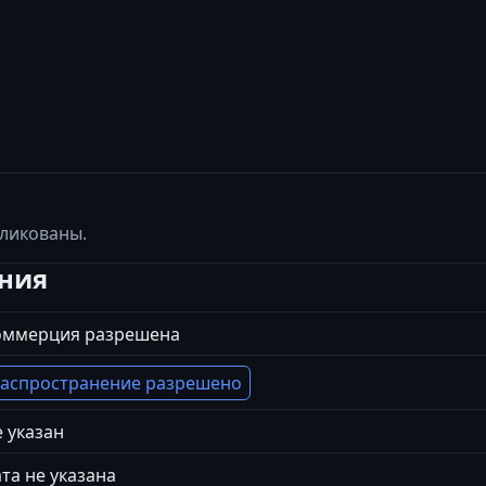
бликованы.
ения
оммерция разрешена
аспространение разрешено
 указан
та не указана