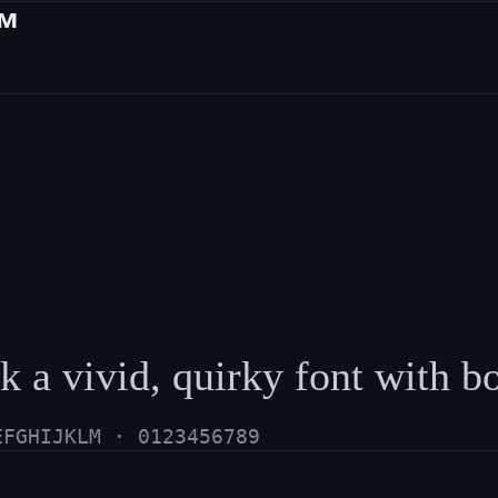
ам
k a vivid, quirky font with b
EFGHIJKLM · 0123456789