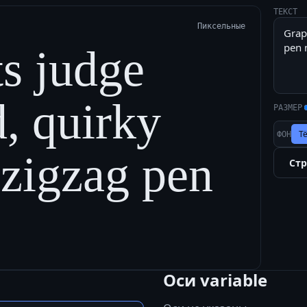
ТЕКСТ
Пиксельные
s judge
d, quirky
РАЗМЕР
Т
ФОН
 zigzag pen
Ст
Оси variable