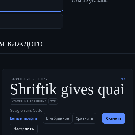
Оси не указаны.
я каждого
ПИКСЕЛЬНЫЕ
·
1
НАЧ.
↓
37
к смотрелся уверенн
Shriftik gives quain
КОММЕРЦИЯ РАЗРЕШЕНА
TTF
Google Sans Code
В избранное
Сравнить
Скачать
Детали шрифта
Настроить