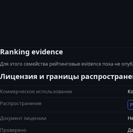
Ranking evidence
Для этого семейства рейтинговые evidence пока не опу
Лицензия и границы распростран
Коммерческое использование
К
Распространение
Р
Документ лицензии
Не
Проверено
Да