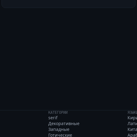
 печати: южный эскиз
КАТЕГОРИИ
ЯЗЫК
serif
Кир
Декоративные
Лат
Западные
Кит
Готические
Ара