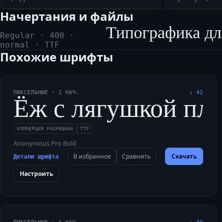
Начертания и файлы
Типографика дл
Regular
·
400
·
normal
·
TTF
Похожие шрифты
ПИКСЕЛЬНЫЕ
·
1
НАЧ.
↓
42
Ёж с лягушкой плыл
КОММЕРЦИЯ РАЗРЕШЕНА
TTF
Anonymous Pro Bold
В избранное
Сравнить
Скачать
Детали шрифта
Настроить