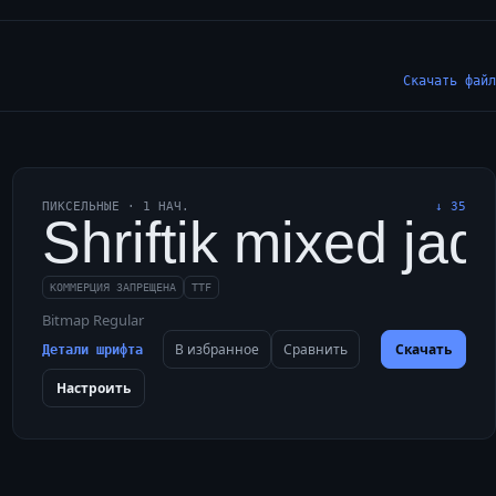
Скачать файл
ПИКСЕЛЬНЫЕ
·
1
НАЧ.
↓
35
 с фигового куста; ю
irky jazz memo about 
Shriftik mixed jad
КОММЕРЦИЯ ЗАПРЕЩЕНА
TTF
Bitmap Regular
В избранное
Сравнить
Скачать
Детали шрифта
Настроить