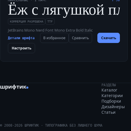
ПИКСЕЛЬНЫЕ
·
1
НАЧ.
↓
30
Ёж с лягушкой плыл
КОММЕРЦИЯ РАЗРЕШЕНА
TTF
JetBrains Mono Nerd Font Mono Extra Bold Italic
В избранное
Сравнить
Скачать
Детали шрифта
Настроить
шрифтик
РАЗДЕЛЫ
Каталог
Категории
Подборки
Дизайнеры
Статьи
©
2008
-
2026
ШРИФТИК · ТИПОГРАФИКА БЕЗ ЛИШНЕГО ШУМА