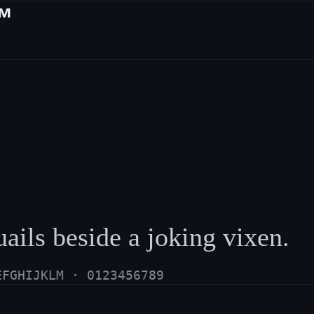
ам
ails beside a joking vixen.
EFGHIJKLM · 0123456789