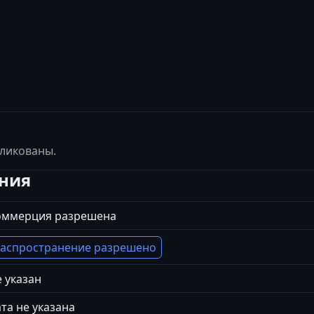
бликованы.
ения
оммерция разрешена
аспространение разрешено
 указан
та не указана