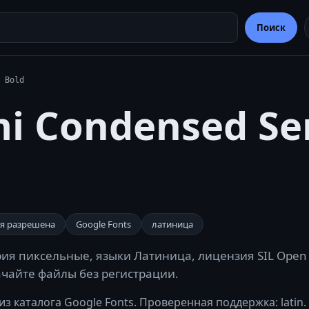
Поиск
 Bold
mi Condensed S
я разрешена
Google Fonts
латиница
рия пиксельные, языки Латиница, лицензия SIL Open F
качайте файлы без регистрации.
з каталога Google Fonts. Проверенная поддержка: latin.