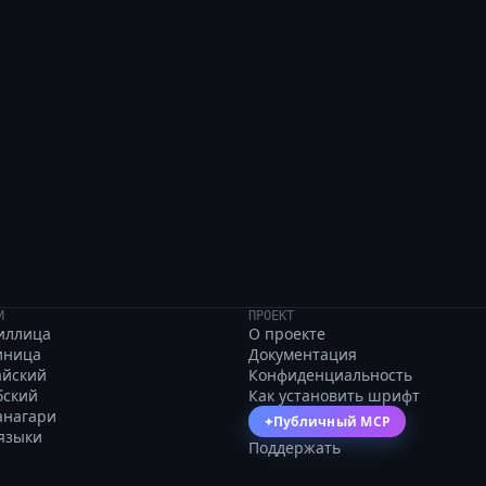
 с фигового куста; ю
И
ПРОЕКТ
иллица
О проекте
иница
Документация
айский
Конфиденциальность
бский
Как установить шрифт
анагари
Публичный MCP
✦
 языки
Поддержать