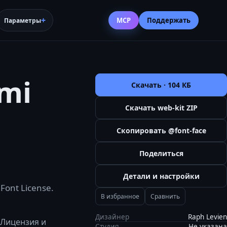
MCP
Поддержать
Параметры
emi
Скачать ·
104 КБ
Скачать web-kit ZIP
Скопировать @font-face
Поделиться
Детали и настройки
ont License.
В избранное
Сравнить
Дизайнер
Raph Levien
 Лицензия и
Студия
Не указана