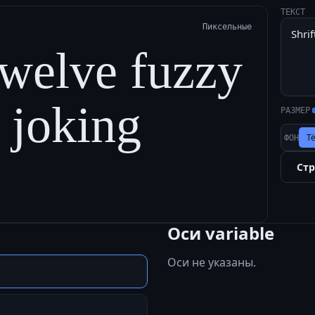
ТЕКСТ
Пиксельные
twelve fuzzy
a joking
РАЗМЕР
Т
ФОН
Ст
Оси variable
Оси не указаны.