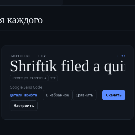
я каждого
ПИКСЕЛЬНЫЕ
·
1
НАЧ.
↓
37
 в чащу, объедая мох
Shriftik filed a qu
КОММЕРЦИЯ РАЗРЕШЕНА
TTF
Google Sans Code
В избранное
Сравнить
Скачать
Детали шрифта
Настроить