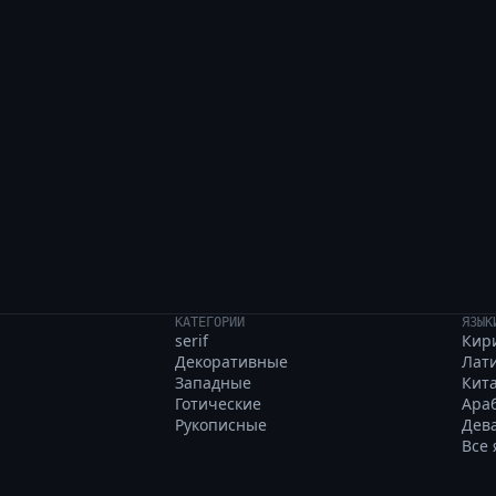
 в чащу, объедая мох
КАТЕГОРИИ
ЯЗЫК
serif
Кир
Декоративные
Лат
Западные
Кит
Готические
Ара
Рукописные
Дев
Все