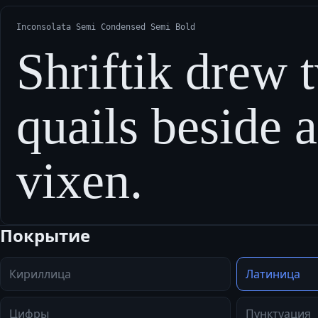
Inconsolata Semi Condensed Semi Bold
Shriftik drew 
quails beside 
vixen.
Покрытие
Кириллица
Латиница
Цифры
Пунктуация