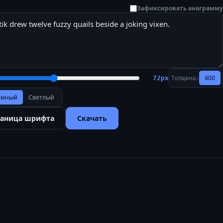
Зафиксировать анаграмму
400
72
px
Толщина:
ёмный
Светлый
раница шрифта
Скачать