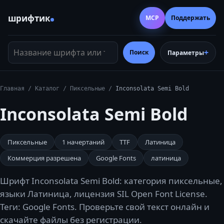
шрифтик
MCP
Поддержать
Название шрифта или тег
Поиск
Параметры
Главная
/
Каталог
/
Пиксельные
/
Inconsolata Semi Bold
Inconsolata Semi Bold
Пиксельные
1
начертаний
TTF
Латиница
Коммерция разрешена
Google Fonts
латиница
Шрифт Inconsolata Semi Bold: категория пиксельные,
языки Латиница, лицензия SIL Open Font License.
Теги: Google Fonts. Проверьте свой текст онлайн и
скачайте файлы без регистрации.