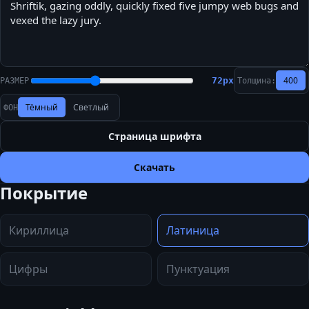
400
72
px
РАЗМЕР
Толщина:
Тёмный
Светлый
ФОН
Страница шрифта
Скачать
Покрытие
Кириллица
Латиница
Цифры
Пунктуация