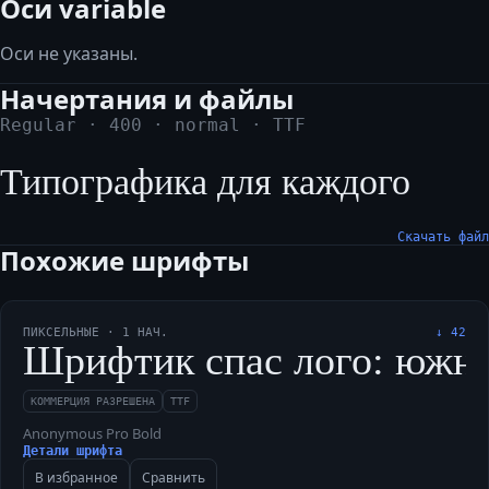
Оси variable
Оси не указаны.
Начертания и файлы
Regular
·
400
·
normal
·
TTF
Типографика для каждого
Скачать файл
Похожие шрифты
ПИКСЕЛЬНЫЕ
·
1
НАЧ.
↓
42
Шрифтик спас лого: южный 
КОММЕРЦИЯ РАЗРЕШЕНА
TTF
Anonymous Pro Bold
Детали шрифта
В избранное
Сравнить