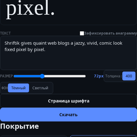
pixel.
Зафиксировать анаграмму
ТЕКСТ
400
72
px
РАЗМЕР
Толщина:
Тёмный
Светлый
ФОН
Страница шрифта
Скачать
Покрытие