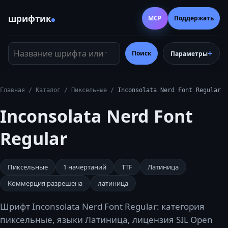
шрифтик
MCP
Поддержать
Название шрифта или тег
Поиск
Параметры
Главная
/
Каталог
/
Пиксельные
/
Inconsolata Nerd Font Regular
Inconsolata Nerd Font
Regular
Пиксельные
1
начертаний
TTF
Латиница
Коммерция разрешена
латиница
Шрифт Inconsolata Nerd Font Regular: категория
пиксельные, языки Латиница, лицензия SIL Open