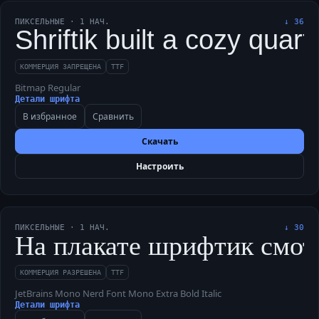
ПИКСЕЛЬНЫЕ
·
1
НАЧ.
↓
36
Shriftik built a cozy quart
КОММЕРЦИЯ ЗАПРЕЩЕНА
TTF
Bitmap Regular
Детали шрифта
В избранное
Сравнить
Скачать
Настроить
ПИКСЕЛЬНЫЕ
·
1
НАЧ.
↓
30
На плакате шрифтик смотр
КОММЕРЦИЯ РАЗРЕШЕНА
TTF
JetBrains Mono Nerd Font Mono Extra Bold Italic
Детали шрифта