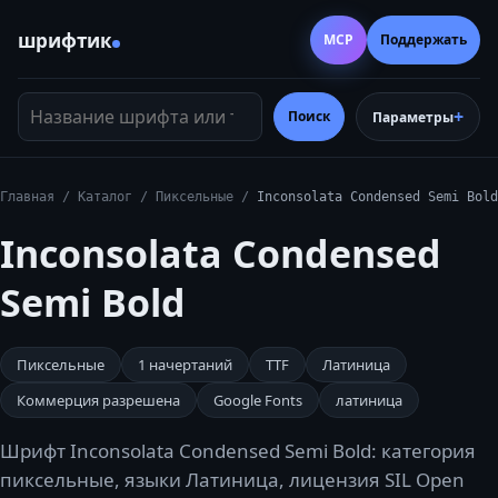
шрифтик
MCP
Поддержать
Название шрифта или тег
Поиск
Параметры
Главная
/
Каталог
/
Пиксельные
/
Inconsolata Condensed Semi Bold
Inconsolata Condensed
Semi Bold
Пиксельные
1
начертаний
TTF
Латиница
Коммерция разрешена
Google Fonts
латиница
Шрифт Inconsolata Condensed Semi Bold: категория
пиксельные, языки Латиница, лицензия SIL Open