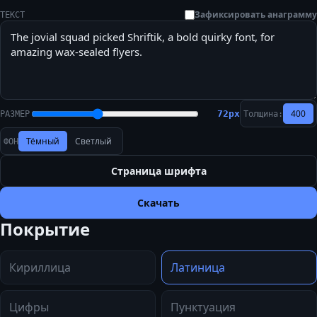
Зафиксировать анаграмму
ТЕКСТ
400
72
px
РАЗМЕР
Толщина:
Тёмный
Светлый
ФОН
Страница шрифта
Скачать
Покрытие
Кириллица
Латиница
Цифры
Пунктуация