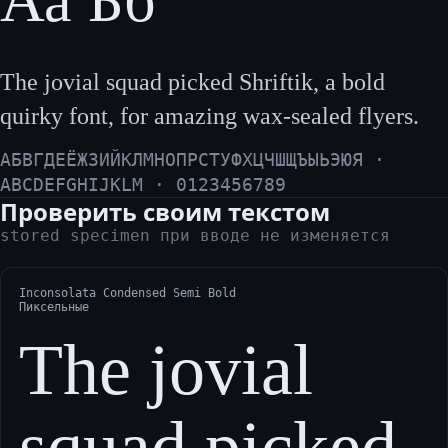
Аа Бб
The jovial squad picked Shriftik, a bold
quirky font, for amazing wax-sealed flyers.
АБВГДЕЁЖЗИЙКЛМНОПРСТУФХЦЧШЩЪЫЬЭЮЯ ·
ABCDEFGHIJKLM · 0123456789
Проверить своим текстом
stored specimen при вводе не изменяется
Inconsolata Condensed Semi Bold
Пиксельные
The jovial
squad picked