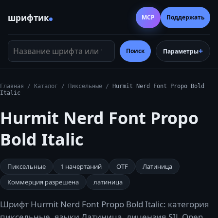
шрифтик
MCP
Поддержать
Название шрифта или тег
Поиск
Параметры
Главная
/
Каталог
/
Пиксельные
/
Hurmit Nerd Font Propo Bold
Italic
Hurmit Nerd Font Propo
Bold Italic
Пиксельные
1
начертаний
OTF
Латиница
Коммерция разрешена
латиница
Шрифт Hurmit Nerd Font Propo Bold Italic: категория
пиксельные, языки Латиница, лицензия SIL Open