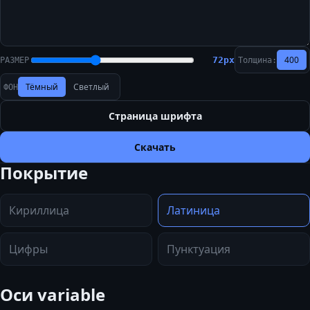
400
72
px
РАЗМЕР
Толщина:
Тёмный
Светлый
ФОН
Страница шрифта
Скачать
Покрытие
Кириллица
Латиница
Цифры
Пунктуация
Оси variable