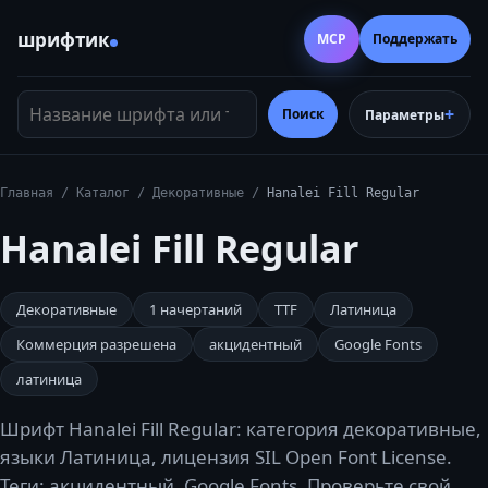
шрифтик
MCP
Поддержать
Название шрифта или тег
Поиск
Параметры
Главная
/
Каталог
/
Декоративные
/
Hanalei Fill Regular
Hanalei Fill Regular
Декоративные
1
начертаний
TTF
Латиница
Коммерция разрешена
акцидентный
Google Fonts
латиница
Шрифт Hanalei Fill Regular: категория декоративные,
языки Латиница, лицензия SIL Open Font License.
Теги: акцидентный, Google Fonts. Проверьте свой