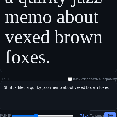
memo about
vexed brown
foxes.
Зафиксировать анаграмму
ТЕКСТ
400
72
px
РАЗМЕР
Толщина: