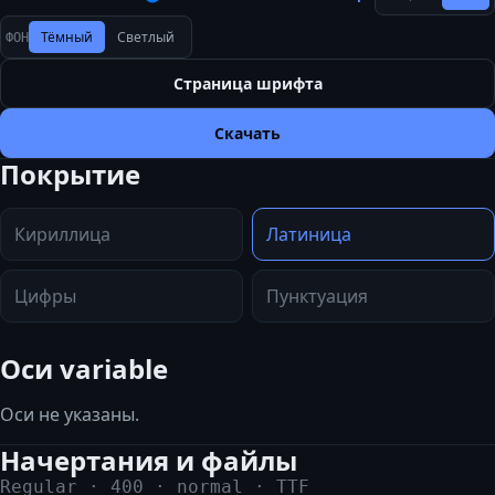
Тёмный
Светлый
ФОН
Страница шрифта
Скачать
Покрытие
Кириллица
Латиница
Цифры
Пунктуация
Оси variable
Оси не указаны.
Начертания и файлы
Regular
·
400
·
normal
·
TTF