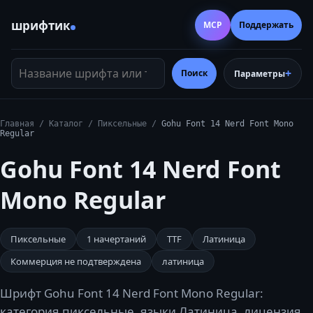
шрифтик
MCP
Поддержать
Название шрифта или тег
Поиск
Параметры
Главная
/
Каталог
/
Пиксельные
/
Gohu Font 14 Nerd Font Mono
Regular
Gohu Font 14 Nerd Font
Mono Regular
Пиксельные
1
начертаний
TTF
Латиница
Коммерция не подтверждена
латиница
Шрифт Gohu Font 14 Nerd Font Mono Regular:
категория пиксельные, языки Латиница, лицензия