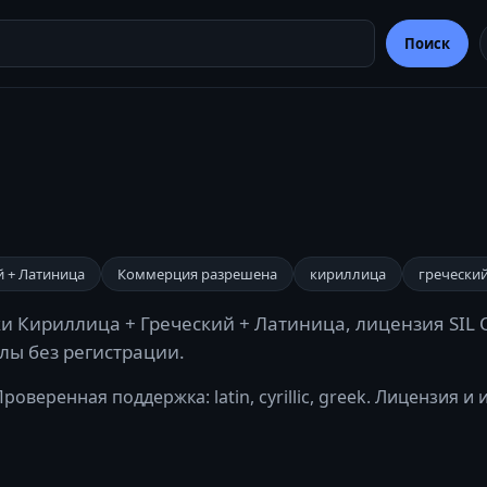
Поиск
й + Латиница
Коммерция разрешена
кириллица
гречески
ки Кириллица + Греческий + Латиница, лицензия SIL 
йлы без регистрации.
оверенная поддержка: latin, cyrillic, greek. Лицензия и