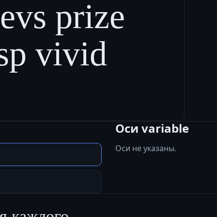
evs prize
isp vivid
Оси variable
Оси не указаны.
я каждого