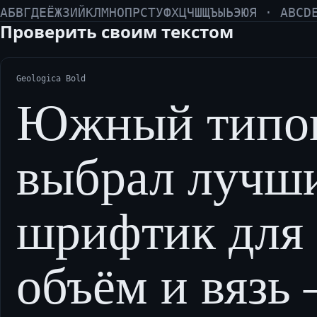
АБВГДЕЁЖЗИЙКЛМНОПРСТУФХЦЧШЩЪЫЬЭЮЯ · ABCD
Проверить своим текстом
Geologica Bold
Южный типо
выбрал лучш
шрифтик для ц
объём и вязь