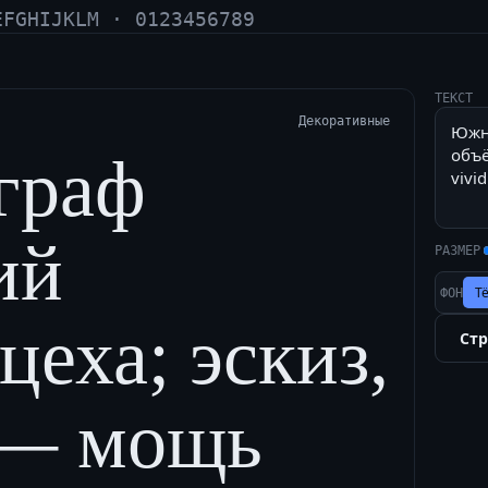
EFGHIJKLM · 0123456789
ТЕКСТ
Декоративные
граф
ий
РАЗМЕР
Т
ФОН
еха; эскиз,
Ст
 — мощь