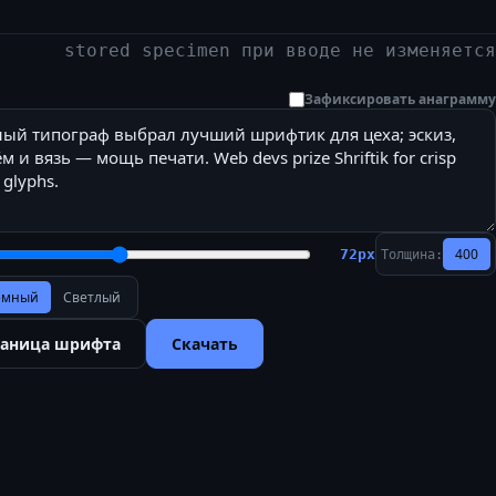
stored specimen при вводе не изменяется
Зафиксировать анаграмму
400
72
px
Толщина:
ёмный
Светлый
раница шрифта
Скачать