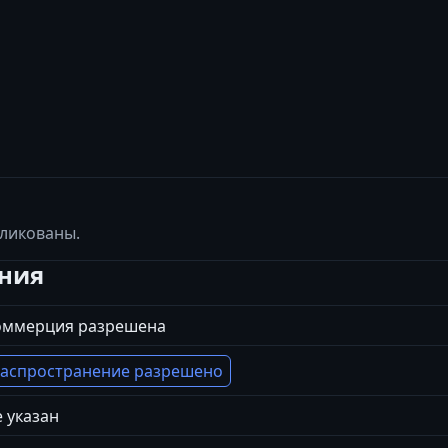
бликованы.
ения
оммерция разрешена
аспространение разрешено
 указан