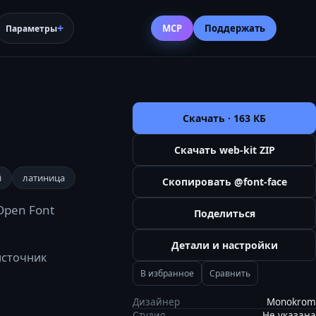
MCP
Поддержать
Параметры
Скачать ·
163 КБ
Скачать web-kit ZIP
й
латиница
Скопировать @font-face
Open Font
Поделиться
Детали и настройки
 источник
В избранное
Сравнить
Дизайнер
Monokrom
Студия
Не указана