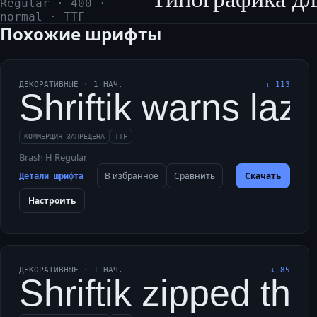
Regular
·
400
·
normal
·
TTF
Похожие шрифты
ДЕКОРАТИВНЫЕ
·
1
НАЧ.
↓
113
Shriftik warns la
КОММЕРЦИЯ ЗАПРЕЩЕНА
TTF
Brash H Regular
В избранное
Сравнить
Скачать
Детали шрифта
Настроить
ДЕКОРАТИВНЫЕ
·
1
НАЧ.
↓
85
Shriftik zipped th