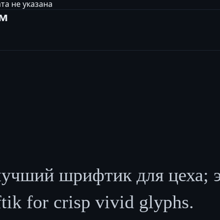
та не указана
ам
чший шрифтик для цеха; э
ik for crisp vivid glyphs.