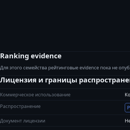
Ranking evidence
Для этого семейства рейтинговые evidence пока не опу
Лицензия и границы распростран
Коммерческое использование
К
Распространение
Р
Документ лицензии
Не