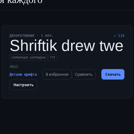
ДЕКОРАТИВНЫЕ
·
1
НАЧ.
↓
110
zy dogs when quick 
Shriftik drew twel
КОММЕРЦИЯ ЗАПРЕЩЕНА
TTF
Alix2
В избранное
Сравнить
Скачать
Детали шрифта
Настроить
rough a foggy maze 