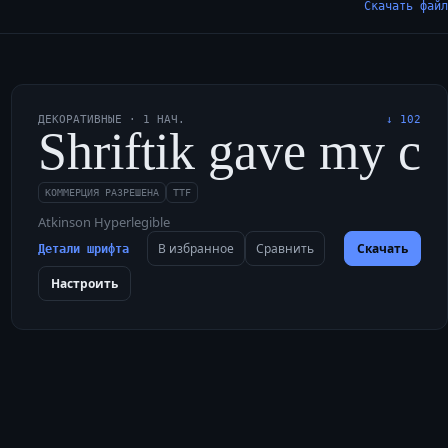
Скачать файл
ДЕКОРАТИВНЫЕ
·
1
НАЧ.
↓
102
foxes jump nearby.
ve fuzzy quails besi
Shriftik gave my co
КОММЕРЦИЯ РАЗРЕШЕНА
TTF
Atkinson Hyperlegible
В избранное
Сравнить
Скачать
Детали шрифта
Настроить
with brave quails.