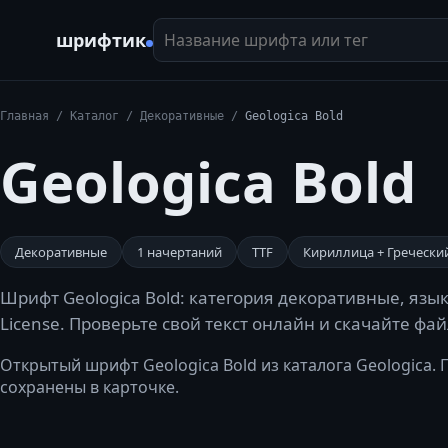
Название шрифта или тег
шрифтик
Главная
/
Каталог
/
Декоративные
/
Geologica Bold
Geologica Bold
Декоративные
1
начертаний
TTF
Кириллица + Гречески
Шрифт Geologica Bold: категория декоративные, язы
License. Проверьте свой текст онлайн и скачайте фа
Открытый шрифт Geologica Bold из каталога Geologica. Пр
сохранены в карточке.