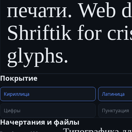
печати. Web d
Shriftik for cr
glyphs.
Покрытие
Кириллица
Латиница
Цифры
Пунктуация
Начертания и файлы
Типографика дл