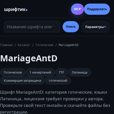
шрифтик
MCP
Поддержать
Название шрифта или тег
Поиск
Параметры
Главная
/
Каталог
/
Готические
/
MariageAntD
MariageAntD
Готические
1
начертаний
TTF
Латиница
Коммерция запрещена
готический
Шрифт MariageAntD: категория готические, языки
Латиница, лицензия требует проверки у автора.
Проверьте свой текст онлайн и скачайте файлы без
регистрации.