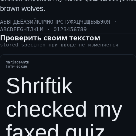
brown wolves.
АБВГДЕЁЖЗИЙКЛМНОПРСТУФХЦЧШЩЪЫЬЭЮЯ ·
ABCDEFGHIJKLM · 0123456789
Проверить своим текстом
stored specimen при вводе не изменяется
MariageAntD
Готические
Shriftik
checked my
faxed quiz