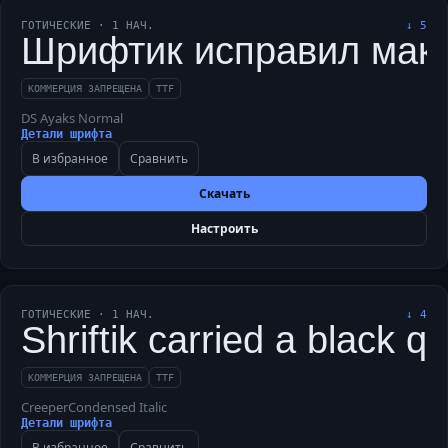
ГОТИЧЕСКИЕ
·
1
НАЧ.
↓
5
Шрифтик исправил макет
КОММЕРЦИЯ ЗАПРЕЩЕНА
TTF
DS Ayaks Normal
Детали шрифта
В избранное
Сравнить
Скачать
Настроить
ГОТИЧЕСКИЕ
·
1
НАЧ.
↓
4
Shriftik carried a black q
КОММЕРЦИЯ ЗАПРЕЩЕНА
TTF
CreeperCondensed Italic
Детали шрифта
В избранное
Сравнить