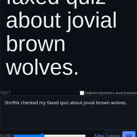
about jovial
brown
wolves.
Зафиксировать анаграмму
ТЕКСТ
400
72
px
РАЗМЕР
Толщина: