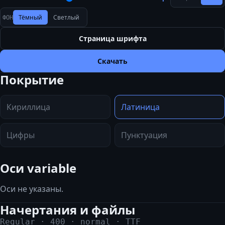
Тёмный
Светлый
ФОН
Страница шрифта
Скачать
Покрытие
Кириллица
Латиница
Цифры
Пунктуация
Оси variable
Оси не указаны.
Начертания и файлы
Regular
·
400
·
normal
·
TTF