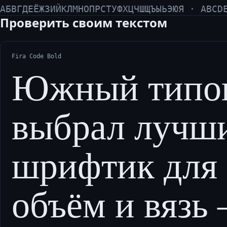
АБВГДЕЁЖЗИЙКЛМНОПРСТУФХЦЧШЩЪЫЬЭЮЯ · ABCD
Проверить своим текстом
Fira Code Bold
Южный типо
выбрал лучш
шрифтик для ц
объём и вязь