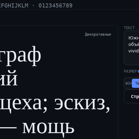
EFGHIJKLM · 0123456789
ТЕКСТ
Декоративные
граф
ий
РАЗМЕР
Т
ФОН
еха; эскиз,
Ст
 — мощь