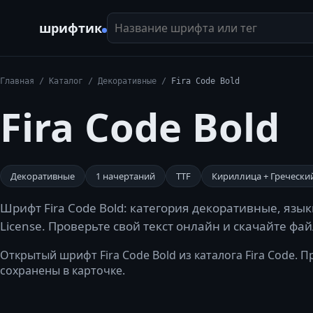
Название шрифта или тег
шрифтик
Главная
/
Каталог
/
Декоративные
/
Fira Code Bold
Fira Code Bold
Декоративные
1
начертаний
TTF
Кириллица + Гречески
Шрифт Fira Code Bold: категория декоративные, язы
License. Проверьте свой текст онлайн и скачайте фа
Открытый шрифт Fira Code Bold из каталога Fira Code. Про
сохранены в карточке.