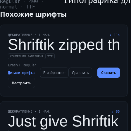
Regular
·
400
·
normal
·
TTF
Похожие шрифты
ДЕКОРАТИВНЫЕ
·
1
НАЧ.
↓
114
Shriftik zipped th
КОММЕРЦИЯ ЗАПРЕЩЕНА
TTF
Brash H Regular
В избранное
Сравнить
Скачать
Детали шрифта
Настроить
ДЕКОРАТИВНЫЕ
·
1
НАЧ.
↓
85
Just give Shriftik 