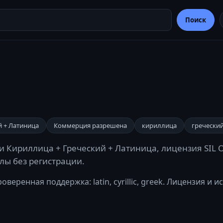
Поиск
й + Латиница
Коммерция разрешена
кириллица
гречески
ки Кириллица + Греческий + Латиница, лицензия SIL 
йлы без регистрации.
веренная поддержка: latin, cyrillic, greek. Лицензия и и