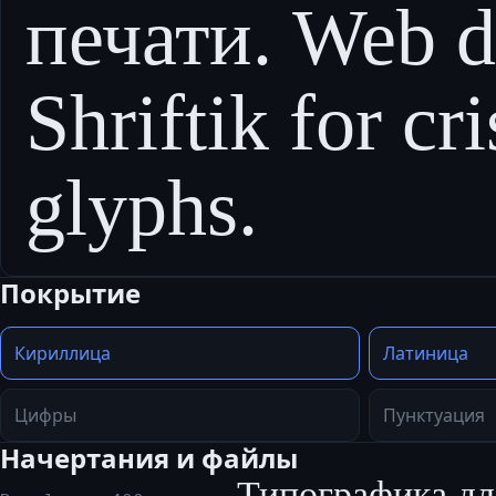
печати. Web d
Shriftik for cr
glyphs.
Покрытие
Кириллица
Латиница
Цифры
Пунктуация
Начертания и файлы
Типографика дл