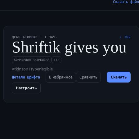
Скачать файл
ДЕКОРАТИВНЫЕ
·
1
НАЧ.
↓
102
with brave quails.
lvet jugs, quartz, w
Shriftik gives you 
КОММЕРЦИЯ РАЗРЕШЕНА
TTF
Atkinson Hyperlegible
В избранное
Сравнить
Скачать
Детали шрифта
Настроить
nty of quartz, and a 