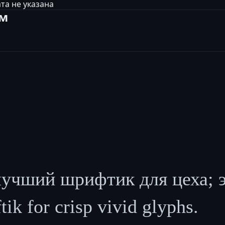
та не указана
ам
чший шрифтик для цеха; э
ik for crisp vivid glyphs.