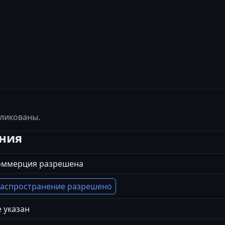
бликованы.
ения
оммерция разрешена
аспространение разрешено
 указан