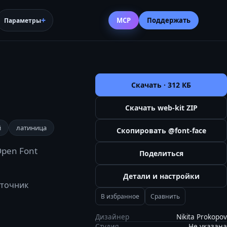
MCP
Поддержать
Параметры
Скачать ·
312 КБ
Скачать web-kit ZIP
й
латиница
Скопировать @font-face
Open Font
Поделиться
Детали и настройки
сточник
В избранное
Сравнить
Дизайнер
Nikita Prokopov
Студия
Не указана