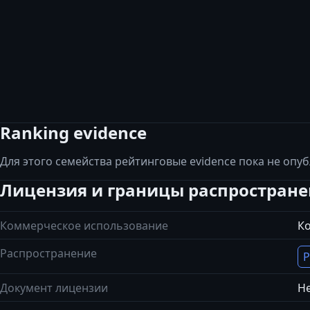
Ranking evidence
Для этого семейства рейтинговые evidence пока не опу
Лицензия и границы распростран
Коммерческое использование
К
Распространение
Р
Документ лицензии
Не