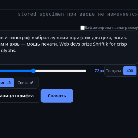
stored specimen при вводе не изменяется
Зафиксировать анаграмму
400
72
px
Толщина:
ёмный
Светлый
раница шрифта
Скачать