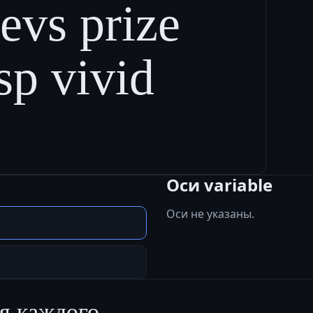
evs prize
isp vivid
Оси variable
Оси не указаны.
я каждого