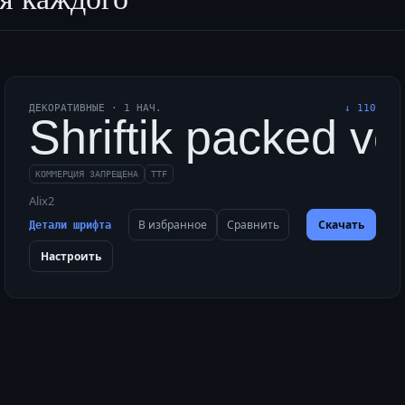
ДЕКОРАТИВНЫЕ
·
1
НАЧ.
↓
110
rough a foggy maze 
Shriftik packed ve
КОММЕРЦИЯ ЗАПРЕЩЕНА
TTF
Alix2
В избранное
Сравнить
Скачать
Детали шрифта
Настроить
a vivid web box, ple