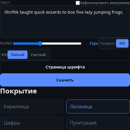
Зафиксировать анаграмму
ТЕКСТ
400
72
px
РАЗМЕР
Толщина:
Тёмный
Светлый
ФОН
Страница шрифта
Скачать
Покрытие
Кириллица
Латиница
Цифры
Пунктуация