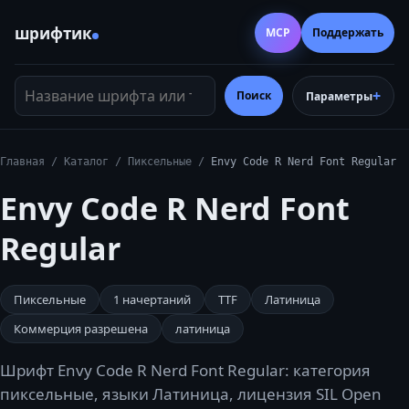
шрифтик
MCP
Поддержать
Название шрифта или тег
Поиск
Параметры
Главная
/
Каталог
/
Пиксельные
/
Envy Code R Nerd Font Regular
Envy Code R Nerd Font
Regular
Пиксельные
1
начертаний
TTF
Латиница
Коммерция разрешена
латиница
Шрифт Envy Code R Nerd Font Regular: категория
пиксельные, языки Латиница, лицензия SIL Open