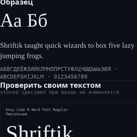
Образец
Аа Бб
Shriftik taught quick wizards to box five lazy
jumping frogs.
АБВГДЕЁЖЗИЙКЛМНОПРСТУФХЦЧШЩЪЫЬЭЮЯ ·
ABCDEFGHIJKLM · 0123456789
Проверить своим текстом
stored specimen при вводе не изменяется
Envy Code R Nerd Font Regular
Пиксельные
Shriftik