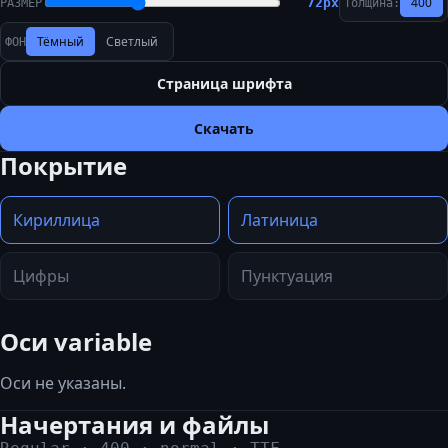
400
72
px
РАЗМЕР
Толщина:
Тёмный
Светлый
ФОН
Страница шрифта
Скачать
Покрытие
Кириллица
Латиница
Цифры
Пунктуация
Оси variable
Оси не указаны.
Начертания и файлы