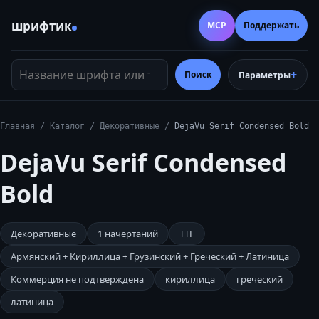
шрифтик
MCP
Поддержать
Название шрифта или тег
Поиск
Параметры
Главная
/
Каталог
/
Декоративные
/
DejaVu Serif Condensed Bold
DejaVu Serif Condensed
Bold
Декоративные
1
начертаний
TTF
Армянский + Кириллица + Грузинский + Греческий + Латиница
Коммерция не подтверждена
кириллица
греческий
латиница