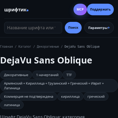
шрифтик
MCP
Поддержать
Название шрифта или тег
Поиск
Параметры
Главная
/
Каталог
/
Декоративные
/
DejaVu Sans Oblique
DejaVu Sans Oblique
Декоративные
1
начертаний
TTF
Армянский + Кириллица + Грузинский + Греческий + Иврит +
Латиница
Коммерция не подтверждена
кириллица
греческий
латиница
Шрифт DejaVu Sans Oblique: категория