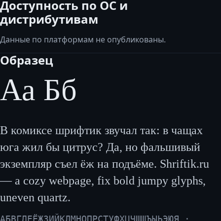
Доступность по ОС и
дистрибутивам
Данные по платформам не опубликованы.
Образец
Аа Бб
В комиксе шрифтик звучал так: в чащах
юга жил бы цитрус? Да, но фальшивый
экземпляр съел ёж на подъёме. Shriftik.ru
— a cozy webpage, fix bold jumpy glyphs,
uneven quartz.
АБВГДЕЁЖЗИЙКЛМНОПРСТУФХЦЧШЩЪЫЬЭЮЯ ·