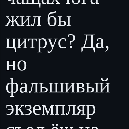
жил бы
цитрус? Да,
но
фальшивый
экземпляр