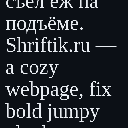
съел ёж на
подъёме.
Shriftik.ru —
a cozy
webpage, fix
bold jumpy