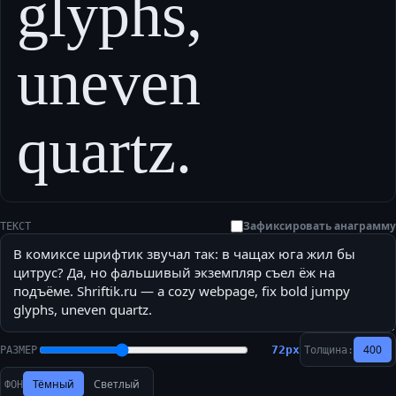
glyphs,
uneven
quartz.
Зафиксировать анаграмму
ТЕКСТ
400
72
px
РАЗМЕР
Толщина:
Тёмный
Светлый
ФОН