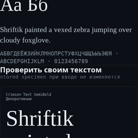
Аа Бб
Shriftik painted a vexed zebra jumping over
cloudy foxglove.
АБВГДЕЁЖЗИЙКЛМНОПРСТУФХЦЧШЩЪЫЬЭЮЯ ·
ABCDEFGHIJKLM · 0123456789
Проверить своим текстом
stored specimen при вводе не изменяется
Crimson Text SemiBold
Декоративные
Shriftik