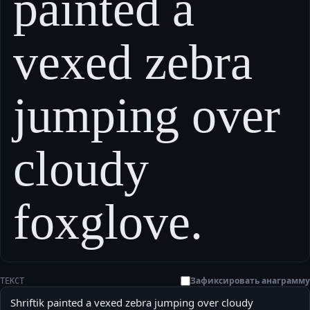
painted a
vexed zebra
jumping over
cloudy
foxglove.
Зафиксировать анаграмму
ТЕКСТ