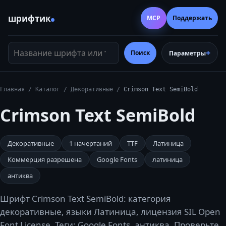
шрифтик
MCP
Поддержать
Название шрифта или тег
Поиск
Параметры
Главная
/
Каталог
/
Декоративные
/
Crimson Text SemiBold
Crimson Text SemiBold
Декоративные
1
начертаний
TTF
Латиница
Коммерция разрешена
Google Fonts
латиница
антиква
Шрифт Crimson Text SemiBold: категория
декоративные, языки Латиница, лицензия SIL Open
Font License. Теги: Google Fonts, антиква. Проверьте