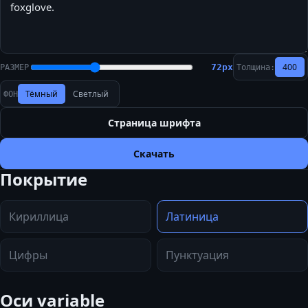
400
72
px
РАЗМЕР
Толщина:
Тёмный
Светлый
ФОН
Страница шрифта
Скачать
Покрытие
Кириллица
Латиница
Цифры
Пунктуация
Оси variable