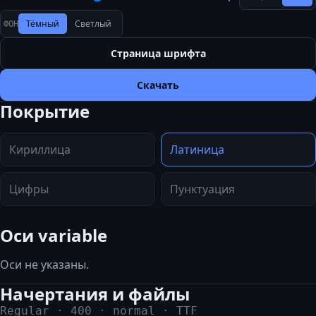
Тёмный
Светлый
ФОН
Страница шрифта
Скачать
Покрытие
Кириллица
Латиница
Цифры
Пунктуация
Оси variable
Оси не указаны.
Начертания и файлы
Regular
·
400
·
normal
·
TTF