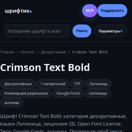
шрифтик
MCP
Поддержать
Название шрифта или тег
Поиск
Параметры
Главная
/
Каталог
/
Декоративные
/
Crimson Text Bold
Crimson Text Bold
Декоративные
1
начертаний
TTF
Латиница
Коммерция разрешена
Google Fonts
латиница
антиква
Шрифт Crimson Text Bold: категория декоративные,
языки Латиница, лицензия SIL Open Font License.
Теги: Google Fonts, антиква. Проверьте свой текст