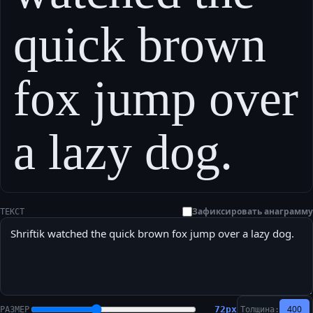
quick brown
fox jump over
a lazy dog.
Зафиксировать анаграмму
ТЕКСТ
400
72
px
РАЗМЕР
Толщина: