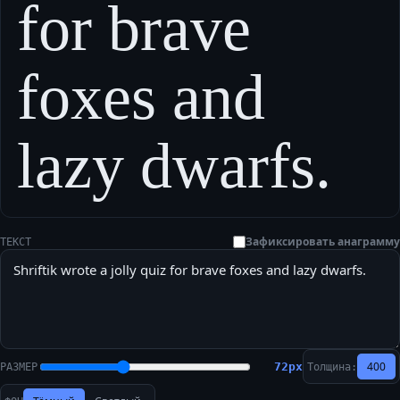
for brave
foxes and
lazy dwarfs.
Зафиксировать анаграмму
ТЕКСТ
400
72
px
РАЗМЕР
Толщина: