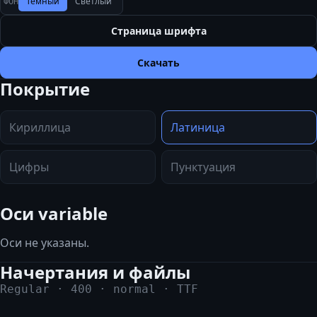
Тёмный
Светлый
ФОН
Страница шрифта
Скачать
Покрытие
Кириллица
Латиница
Цифры
Пунктуация
Оси variable
Оси не указаны.
Начертания и файлы
Regular
·
400
·
normal
·
TTF