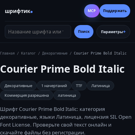
шрифтик
MCP
Поддержать
Название шрифта или тег
Поиск
Параметры
Главная
/
Каталог
/
Декоративные
/
Courier Prime Bold Italic
Courier Prime Bold Italic
Декоративные
1
начертаний
TTF
Латиница
Коммерция разрешена
латиница
Шрифт Courier Prime Bold Italic: категория
декоративные, языки Латиница, лицензия SIL Open
Font License. Проверьте свой текст онлайн и
скачайте файлы без регистрации.