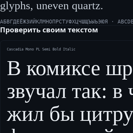
glyphs, uneven quartz.
АБВГДЕЁЖЗИЙКЛМНОПРСТУФХЦЧШЩЪЫЬЭЮЯ · ABCD
Проверить своим текстом
Cascadia Mono PL Semi Bold Italic
В комиксе ш
звучал так: в
жил бы цитру