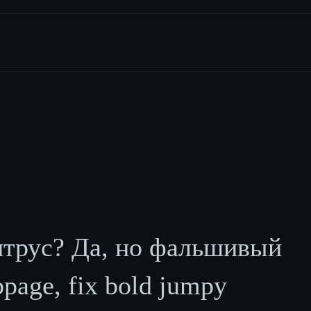
итрус? Да, но фальшивый
page, fix bold jumpy