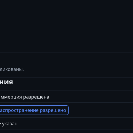
бликованы.
ения
оммерция разрешена
аспространение разрешено
 указан