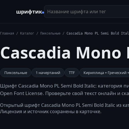
Название шрифта или тег
шрифтик
Главная
/
Каталог
/
Пиксельные
/
Cascadia Mono PL Semi Bold Ital
Cascadia Mono P
Пиксельные
1
начертаний
TTF
Кириллица + Греческий 
Шрифт Cascadia Mono PL Semi Bold Italic: категория
Open Font License. Проверьте свой текст онлайн и с
Открытый шрифт Cascadia Mono PL Semi Bold Italic из ката
Лицензия и источник сохранены в карточке.