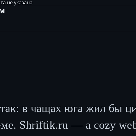
та не указана
ам
так: в чащах юга жил бы ц
е. Shriftik.ru — a cozy web