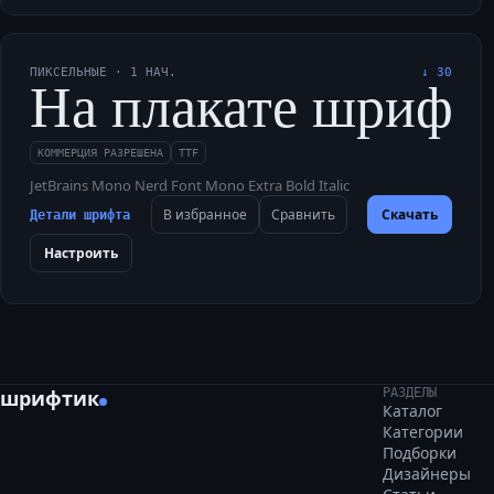
ПИКСЕЛЬНЫЕ
·
1
НАЧ.
↓
30
На плакате шрифти
КОММЕРЦИЯ РАЗРЕШЕНА
TTF
JetBrains Mono Nerd Font Mono Extra Bold Italic
В избранное
Сравнить
Скачать
Детали шрифта
Настроить
шрифтик
РАЗДЕЛЫ
Каталог
Категории
Подборки
Дизайнеры