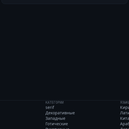
к смотрелся уверенн
КАТЕГОРИИ
ЯЗЫК
serif
Кир
Декоративные
Лат
Западные
Кит
Готические
Ара