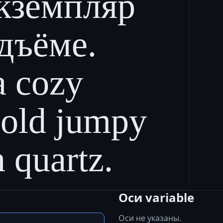
кземпляр
дъёме.
a cozy
bold jumpy
 quartz.
Оси variable
Оси не указаны.