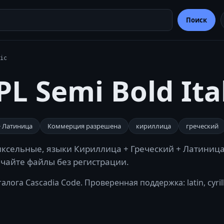
Поиск
ic
L Semi Bold Ital
+ Латиница
Коммерция разрешена
кириллица
греческий
 пиксельные, языки Кириллица + Греческий + Латиница
качайте файлы без регистрации.
лога Cascadia Code. Проверенная поддержка: latin, cyrilli