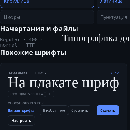
Кириллица
Латиница
Цифры
Пунктуация
Начертания и файлы
Типографика дл
Regular
·
400
·
normal
·
TTF
Похожие шрифты
ПИКСЕЛЬНЫЕ
·
1
НАЧ.
↓
42
На плакате шрифти
КОММЕРЦИЯ РАЗРЕШЕНА
TTF
Anonymous Pro Bold
В избранное
Сравнить
Скачать
Детали шрифта
Настроить