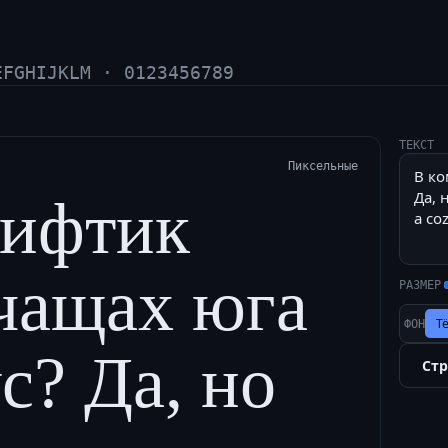
EFGHIJKLM · 0123456789
ТЕКСТ
Пиксельные
рифтик
 чащах юга
РАЗМЕР
Т
ФОН
с? Да, но
Ст