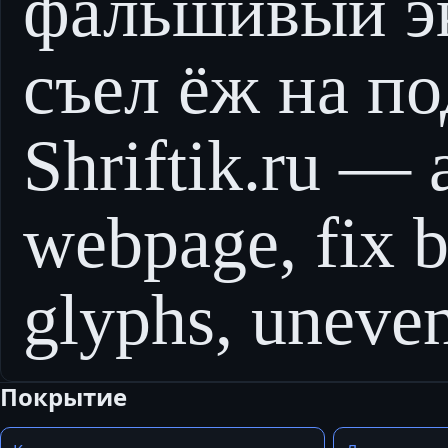
фальшивый э
съел ёж на по
Shriftik.ru — 
webpage, fix 
glyphs, uneven
Покрытие