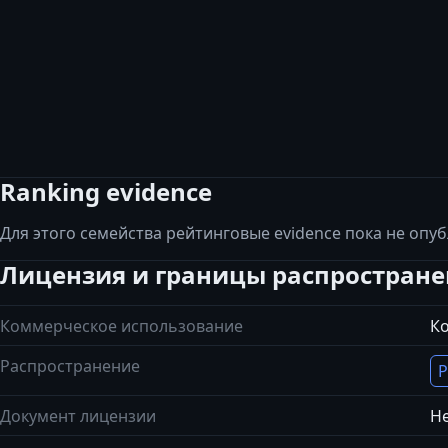
Ranking evidence
Для этого семейства рейтинговые evidence пока не опу
Лицензия и границы распростран
Коммерческое использование
К
Распространение
Р
Документ лицензии
Не