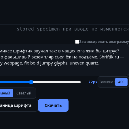
stored specimen при вводе не изменяется
Зафиксировать анаграмму
400
72
px
Толщина:
ёмный
Светлый
раница шрифта
Скачать