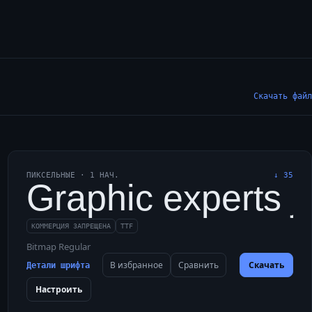
Скачать файл
ПИКСЕЛЬНЫЕ
·
1
НАЧ.
↓
35
о: широкая электриф
kdaws love my big sphi
Graphic experts ju
КОММЕРЦИЯ ЗАПРЕЩЕНА
TTF
Bitmap Regular
В избранное
Сравнить
Скачать
Детали шрифта
Настроить