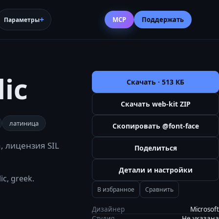
MCP
Поддержать
Параметры
ic
Скачать ·
513 КБ
Скачать web-kit ZIP
латиница
Скопировать @font-face
, лицензия SIL
Поделиться
Детали и настройки
c, greek.
В избранное
Сравнить
Дизайнер
Microsoft
Студия
Не указана