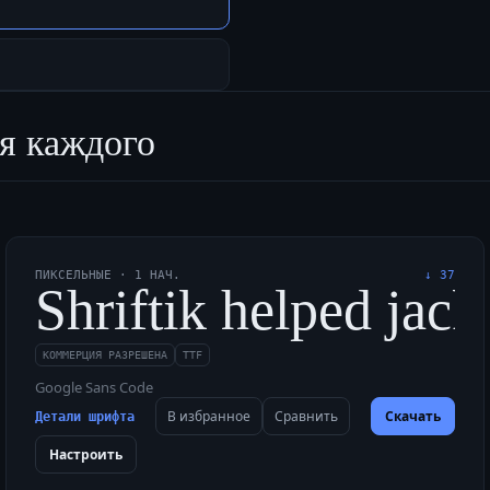
я каждого
ПИКСЕЛЬНЫЕ
·
1
НАЧ.
↓
37
к смотрелся уверенн
Shriftik helped jac
КОММЕРЦИЯ РАЗРЕШЕНА
TTF
Google Sans Code
В избранное
Сравнить
Скачать
Детали шрифта
Настроить