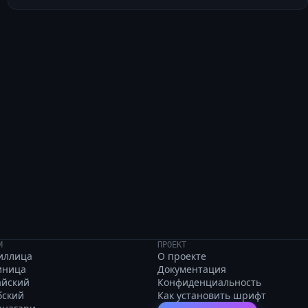
о: широкая электриф
И
ПРОЕКТ
иллица
О проекте
иница
Документация
айский
Конфиденциальность
бский
Как установить шрифт