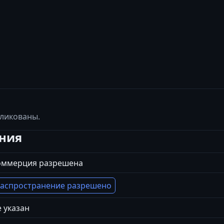
бликованы.
ения
оммерция разрешена
аспространение разрешено
 указан