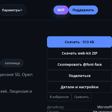
MCP
Поддержать
Параметры
Скачать ·
513 КБ
Скачать web-kit ZIP
латиница
Скопировать @font-face
цензия SIL Open
Поделиться
Детали и настройки
greek. Лицензия и
В избранное
Сравнить
Дизайнер
Microsoft
Студия
Не указана