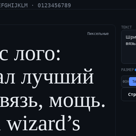
EFGHIJKLM · 0123456789
ТЕКСТ
Пиксельные
 лого:
ал лучший
РАЗМЕР
Т
ФОН
 вязь, мощь.
Ст
a wizard’s