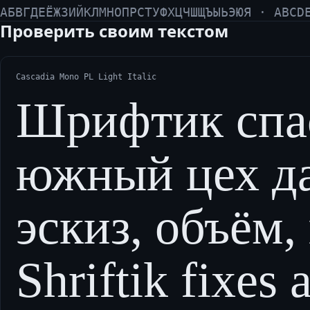
АБВГДЕЁЖЗИЙКЛМНОПРСТУФХЦЧШЩЪЫЬЭЮЯ · ABCD
Проверить своим текстом
Cascadia Mono PL Light Italic
Шрифтик спас
южный цех д
эскиз, объём,
Shriftik fixes 