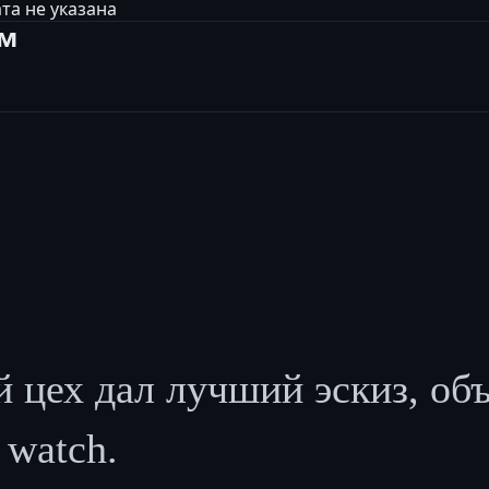
та не указана
ам
ех дал лучший эскиз, объём
 watch.