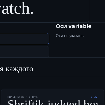
atch.
Оси variable
Оси не указаны.
я каждого
ПИКСЕЛЬНЫЕ
·
1
НАЧ.
↓
37
 в чащу, объедая мох
Shriftik judged how