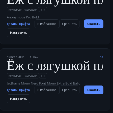
КОММЕРЦИЯ РАЗРЕШЕНА
TTF
Anonymous Pro Bold
В избранное
Сравнить
Скачать
Детали шрифта
Настроить
ПИКСЕЛЬНЫЕ
·
1
НАЧ.
↓
30
Ёж с лягушкой плыл
КОММЕРЦИЯ РАЗРЕШЕНА
TTF
JetBrains Mono Nerd Font Mono Extra Bold Italic
В избранное
Сравнить
Скачать
Детали шрифта
Настроить