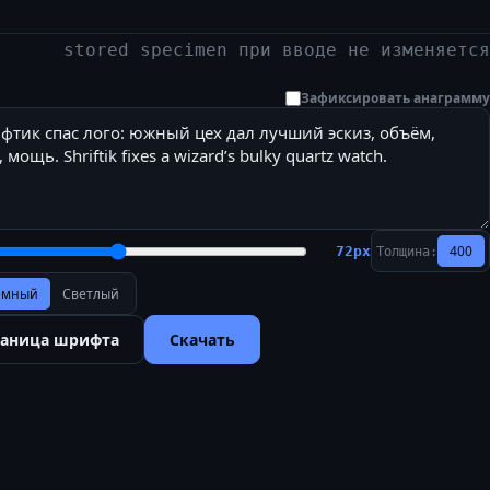
stored specimen при вводе не изменяется
Зафиксировать анаграмму
400
72
px
Толщина:
ёмный
Светлый
раница шрифта
Скачать