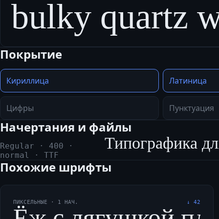
bulky quartz w
Покрытие
Кириллица
Латиница
Цифры
Пунктуация
Начертания и файлы
Типографика дл
Regular
·
400
·
normal
·
TTF
Похожие шрифты
ПИКСЕЛЬНЫЕ
·
1
НАЧ.
↓
42
Ёж с лягушкой плыл