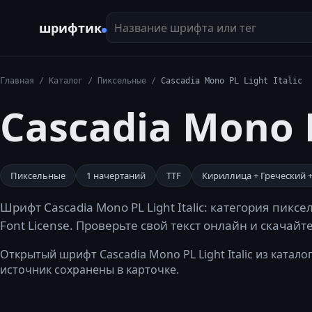
Название шрифта или тег
шрифтик
Главная
/
Каталог
/
Пиксельные
/
Cascadia Mono PL Light Italic
Cascadia Mono P
Пиксельные
1
начертаний
TTF
Кириллица + Греческий 
Шрифт Cascadia Mono PL Light Italic: категория пик
Font License. Проверьте свой текст онлайн и скачайт
Открытый шрифт Cascadia Mono PL Light Italic из каталога
источник сохранены в карточке.