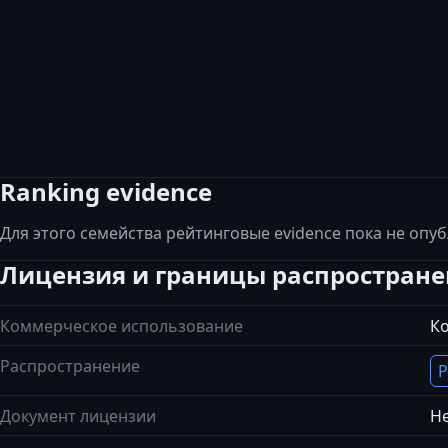
Ranking evidence
Для этого семейства рейтинговые evidence пока не опу
Лицензия и границы распростран
Коммерческое использование
К
Распространение
Р
Документ лицензии
Не