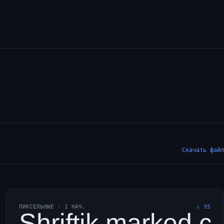
Скачать файл
ПИКСЕЛЬНЫЕ
·
1
НАЧ.
↓
35
 с фигового куста; ю
 vexingly quick daft 
Shriftik marked co