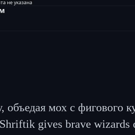
та не указана
ам
, объедая мох с фигового к
hriftik gives brave wizards 