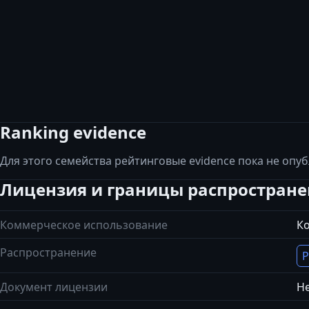
Ranking evidence
Для этого семейства рейтинговые evidence пока не опу
Лицензия и границы распростран
Коммерческое использование
К
Распространение
Р
Документ лицензии
Не