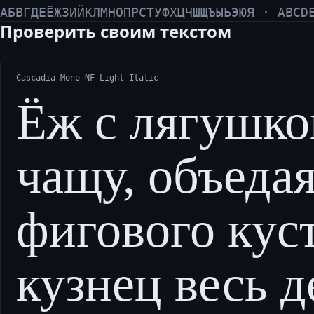
АБВГДЕЁЖЗИЙКЛМНОПРСТУФХЦЧШЩЪЫЬЭЮЯ · ABCD
Проверить своим текстом
Cascadia Mono NF Light Italic
Ёж с лягушко
чащу, объедая
фигового кус
кузнец весь д