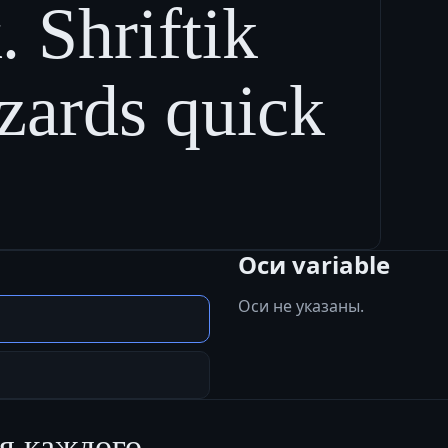
 Shriftik
zards quick
Оси variable
Оси не указаны.
я каждого