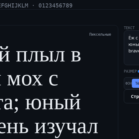
EFGHIJKLM · 0123456789
ТЕКСТ
Пиксельные
й плыл в
 мох с
РАЗМЕР
Т
ФОН
та; юный
Ст
ень изучал