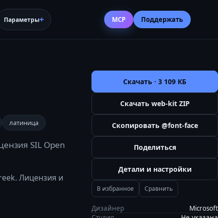
MCP
Поддержать
Параметры
Скачать ·
3 109 КБ
Скачать web-kit ZIP
латиница
Скопировать @font-face
ицензия SIL Open
Поделиться
Детали и настройки
greek. Лицензия и
В избранное
Сравнить
Дизайнер
Microsoft
Студия
Не указана