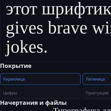
этот шрифтик.
gives brave wi
jokes.
Покрытие
Кириллица
Латиница
Цифры
Пунктуация
Начертания и файлы
Типографика дл