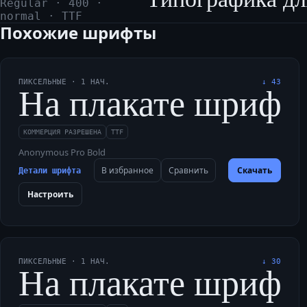
Regular
·
400
·
normal
·
TTF
Похожие шрифты
ПИКСЕЛЬНЫЕ
·
1
НАЧ.
↓
43
На плакате шрифти
КОММЕРЦИЯ РАЗРЕШЕНА
TTF
Anonymous Pro Bold
В избранное
Сравнить
Скачать
Детали шрифта
Настроить
ПИКСЕЛЬНЫЕ
·
1
НАЧ.
↓
30
На плакате шрифти