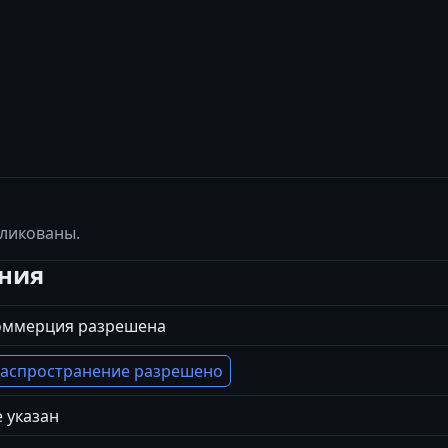
бликованы.
ения
оммерция разрешена
аспространение разрешено
 указан