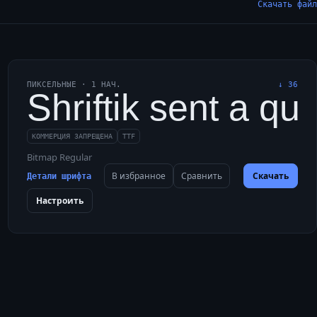
Скачать файл
ПИКСЕЛЬНЫЕ
·
1
НАЧ.
↓
36
о: широкая электриф
kdaws love my big sphi
Shriftik sent a qu
КОММЕРЦИЯ ЗАПРЕЩЕНА
TTF
Bitmap Regular
В избранное
Сравнить
Скачать
Детали шрифта
Настроить
о: широкая электриф