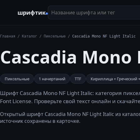
Название шрифта или тег
шрифтик
Главная
/
Каталог
/
Пиксельные
/
Cascadia Mono NF Light Italic
Cascadia Mono N
Пиксельные
1
начертаний
TTF
Кириллица + Греческий 
Шрифт Cascadia Mono NF Light Italic: категория пик
Font License. Проверьте свой текст онлайн и скачайт
Открытый шрифт Cascadia Mono NF Light Italic из каталога
источник сохранены в карточке.