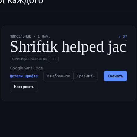
ПИКСЕЛЬНЫЕ
·
1
НАЧ.
↓
37
к смотрелся уверенн
Shriftik helped jac
КОММЕРЦИЯ РАЗРЕШЕНА
TTF
Google Sans Code
В избранное
Сравнить
Скачать
Детали шрифта
Настроить
к смотрелся уверенн