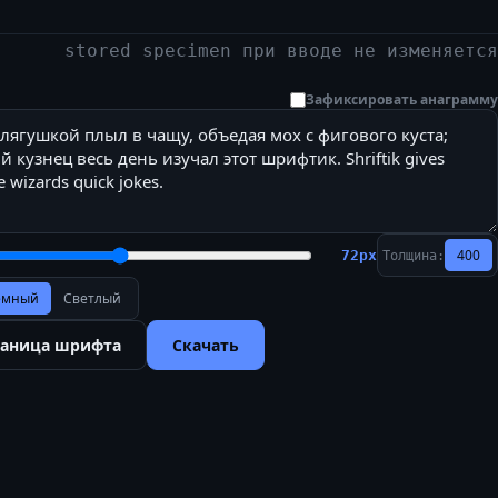
stored specimen при вводе не изменяется
Зафиксировать анаграмму
400
72
px
Толщина:
ёмный
Светлый
раница шрифта
Скачать