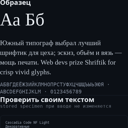
Образец
Аа Бб
Южный типограф выбрал лучший
шрифтик для цеха; эскиз, объём и вязь —
мощь печати. Web devs prize Shriftik for
crisp vivid glyphs.
АБВГДЕЁЖЗИЙКЛМНОПРСТУФХЦЧШЩЪЫЬЭЮЯ ·
ABCDEFGHIJKLM · 0123456789
Проверить своим текстом
stored specimen при вводе не изменяется
Cascadia Code NF Light
Декоративные