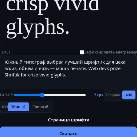
crisp vivid
glyphs.
Зафиксировать анаграмму
ТЕКСТ
400
72
px
РАЗМЕР
Толщина:
Тёмный
Светлый
ФОН
Страница шрифта
Скачать