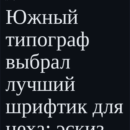
Южный
типограф
выбрал
лучший
шрифтик для
цеха; эскиз,