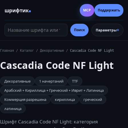
шрифтик
MCP
Поддержать
Название шрифта или тег
Поиск
Параметры
Главная
/
Каталог
/
Декоративные
/
Cascadia Code NF Light
Cascadia Code NF Light
Декоративные
1
начертаний
TTF
Арабский + Кириллица + Греческий + Иврит + Латиница
Коммерция разрешена
кириллица
греческий
латиница
Шрифт Cascadia Code NF Light: категория