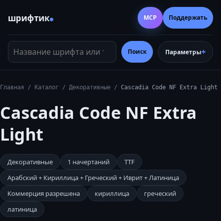
шрифтик
MCP
Поддержать
Название шрифта или тег
Поиск
Параметры
Главная
/
Каталог
/
Декоративные
/
Cascadia Code NF Extra Light
Cascadia Code NF Extra
Light
Декоративные
1
начертаний
TTF
Арабский + Кириллица + Греческий + Иврит + Латиница
Коммерция разрешена
кириллица
греческий
латиница