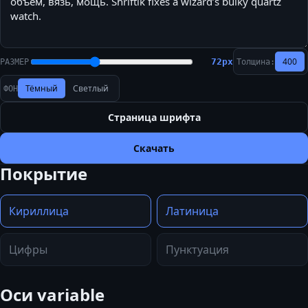
400
72
px
РАЗМЕР
Толщина:
Тёмный
Светлый
ФОН
Страница шрифта
Скачать
Покрытие
Кириллица
Латиница
Цифры
Пунктуация
Оси variable