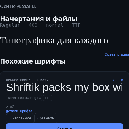
Оси не указаны.
Начертания и файлы
Regular
·
400
·
normal
·
TTF
Типографика для каждого
Скачать файл
Похожие шрифты
ДЕКОРАТИВНЫЕ
·
1
НАЧ.
↓
110
Shriftik packs my box with
КОММЕРЦИЯ ЗАПРЕЩЕНА
TTF
Alix2
Детали шрифта
В избранное
Сравнить
Скачать